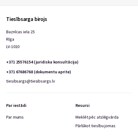
Tiesībsarga birojs
Baznīcas iela 25
Rīga
LV-1010
+371 25576154 (juridiska konsultācija)
+371 67686768 (dokumentu aprite)
tiesibsargs@tiesibsargs.lv
Par iestādi
Resursi
Par mums
Meklēt pēc atslēgvārda
Pārlūkot tiesību jomas