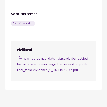
Saistītās tēmas
Datu aizsardzība
Pielikumi
par_personas_datu_aizsardzibu_attieci
ba_uz_uznemumu_registra_ierakstu_publici
tati_timeklvietnes_9_1613459577.pdf