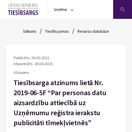
Izvēlne
/
/
Sākums
Tiesību jomas
Resursu datubāze
Publicēts: 04.02.2021.
Atjaunināts: 28.04.2023.
Atzinums
Tiesībsarga atzinums lietā Nr.
2019-06-5F “Par personas datu
aizsardzību attiecībā uz
Uzņēmumu reģistra ierakstu
publicitāti tīmekļvietnēs”