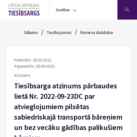
Izvēlne
/
/
Sākums
Tiesību jomas
Resursu datubāze
Publicēts: 28.03.2022.
Atjaunināts: 28.04.2023.
Atzinums
Tiesībsarga atzinums pārbaudes
lietā Nr. 2022-09-23DC par
atvieglojumiem pilsētas
sabiedriskajā transportā bāreņiem
un bez vecāku gādības palikušiem