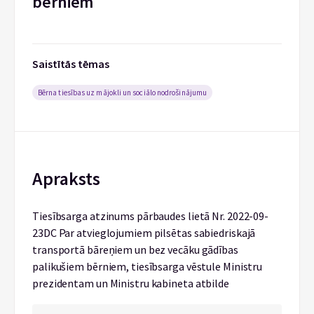
bērniem
Saistītās tēmas
Bērna tiesības uz mājokli un sociālo nodrošinājumu
Apraksts
Tiesībsarga atzinums pārbaudes lietā Nr. 2022-09-
23DC Par atvieglojumiem pilsētas sabiedriskajā
transportā bāreņiem un bez vecāku gādības
palikušiem bērniem, tiesībsarga vēstule Ministru
prezidentam un Ministru kabineta atbilde