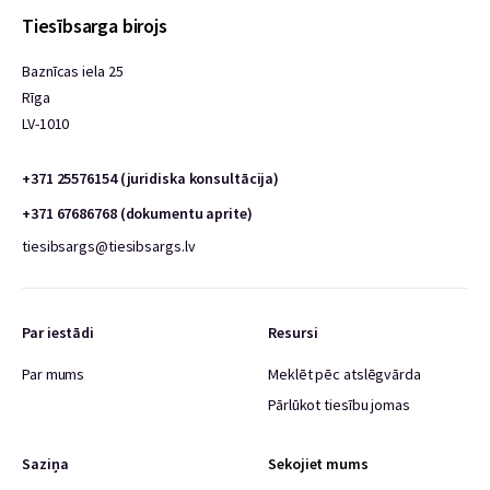
Tiesībsarga birojs
Baznīcas iela 25
Rīga
LV-1010
+371 25576154 (juridiska konsultācija)
+371 67686768 (dokumentu aprite)
tiesibsargs@tiesibsargs.lv
Par iestādi
Resursi
Par mums
Meklēt pēc atslēgvārda
Pārlūkot tiesību jomas
Saziņa
Sekojiet mums