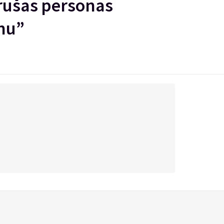
irušas personas
nu”