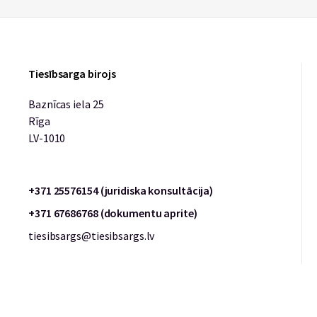
Tiesībsarga birojs
Baznīcas iela 25
Rīga
LV-1010
+371 25576154 (juridiska konsultācija)
+371 67686768 (dokumentu aprite)
tiesibsargs@tiesibsargs.lv