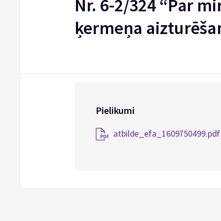
Nr. 6-2/324 “Par m
ķermeņa aizturēša
Pielikumi
atbilde_efa_1609750499.pdf