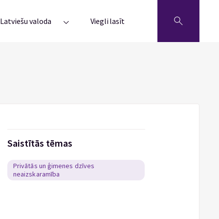
Latviešu valoda
Viegli lasīt
Saistītās tēmas
Privātās un ģimenes dzīves
neaizskaramība