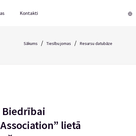
mas
Kontakti
/
/
Sākums
Tiesību jomas
Resursu datubāze
 Biedrībai
Association” lietā