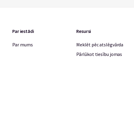
Par iestādi
Resursi
Par mums
Meklēt pēc atslēgvārda
Pārlūkot tiesību jomas