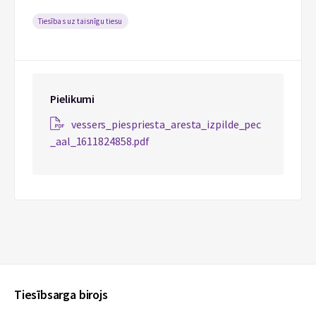
Tiesības uz taisnīgu tiesu
Pielikumi
vessers_piespriesta_aresta_izpilde_pec
_aal_1611824858.pdf
Tiesībsarga birojs