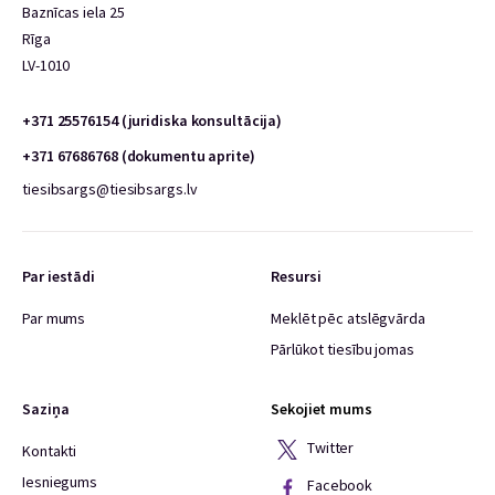
Baznīcas iela 25
Rīga
LV-1010
+371 25576154 (juridiska konsultācija)
+371 67686768 (dokumentu aprite)
tiesibsargs@tiesibsargs.lv
Par iestādi
Resursi
Par mums
Meklēt pēc atslēgvārda
Pārlūkot tiesību jomas
Saziņa
Sekojiet mums
Twitter
Kontakti
Iesniegums
Facebook