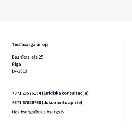
Tiesībsarga birojs
Baznīcas iela 25
Rīga
LV-1010
+371 25576154 (juridiska konsultācija)
+371 67686768 (dokumentu aprite)
tiesibsargs@tiesibsargs.lv