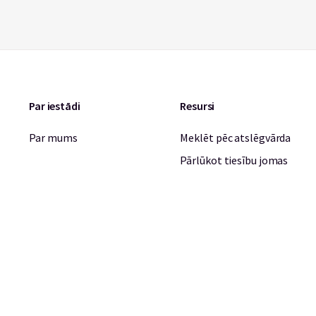
Par iestādi
Resursi
Par mums
Meklēt pēc atslēgvārda
Pārlūkot tiesību jomas