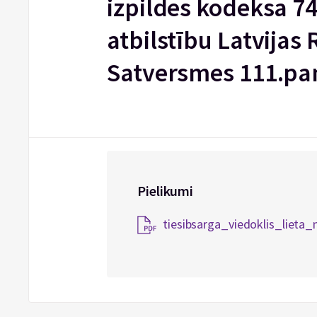
izpildes kodeksa 74
atbilstību Latvijas
Satversmes 111.pa
Pielikumi
tiesibsarga_viedoklis_liet