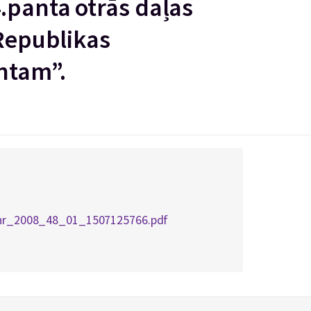
.panta otrās daļas
 Republikas
ntam”.
a_nr_2008_48_01_1507125766.pdf