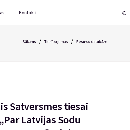
mas
Kontakti
/
/
Sākums
Tiesību jomas
Resursu datubāze
is Satversmes tiesai
 „Par Latvijas Sodu