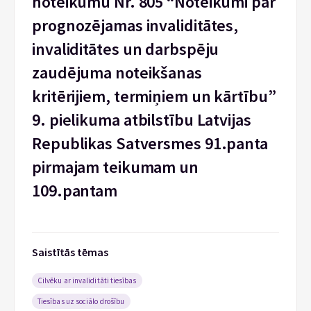
noteikumu Nr. 805 “Noteikumi par
prognozējamas invaliditātes,
invaliditātes un darbspēju
zaudējuma noteikšanas
kritērijiem, termiņiem un kārtību”
9. pielikuma atbilstību Latvijas
Republikas Satversmes 91.panta
pirmajam teikumam un
109.pantam
Saistītās tēmas
Cilvēku ar invaliditāti tiesības
Tiesības uz sociālo drošību