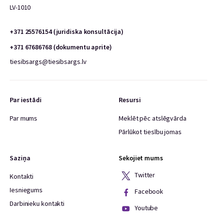
LV-1010
+371 25576154 (juridiska konsultācija)
+371 67686768 (dokumentu aprite)
tiesibsargs@tiesibsargs.lv
Par iestādi
Resursi
Par mums
Meklēt pēc atslēgvārda
Pārlūkot tiesību jomas
Saziņa
Sekojiet mums
Twitter
Kontakti
Iesniegums
Facebook
Darbinieku kontakti
Youtube