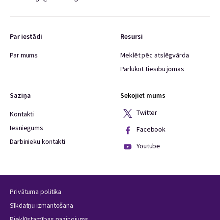
Par iestādi
Resursi
Par mums
Meklēt pēc atslēgvārda
Pārlūkot tiesību jomas
Saziņa
Sekojiet mums
Twitter
Kontakti
Iesniegums
Facebook
Darbinieku kontakti
Youtube
Privātuma politika
Sīkdatņu izmantošana
Piekļūstamības paziņojums