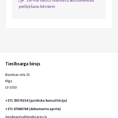
LM-Par valsts finansētu autosēdeklīšu
piešķiršanu bērniem
Tiesībsarga birojs
Baznīcas iela 25
Rīga
LV-1010
+371 25576154 (juridiska konsultācija)
+371 67686768 (dokumentu aprite)
tiesibsargs@tiesibsargs.lv