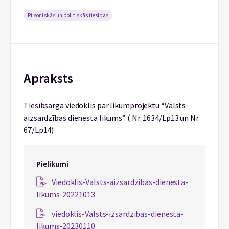
Pilsoniskās un politiskās tiesības
Apraksts
Tiesībsarga viedoklis par likumprojektu “Valsts
aizsardzības dienesta likums” ( Nr. 1634/Lp13 un Nr.
67/Lp14)
Pielikumi
Viedoklis-Valsts-aizsardzibas-dienesta-
likums-20221013
viedoklis-Valsts-izsardzibas-dienesta-
likums-20230110