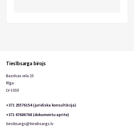
Tiesībsarga birojs
Baznīcas iela 25
Rīga
LV-1010
+371 25576154 (juridiska konsultācija)
+371 67686768 (dokumentu aprite)
tiesibsargs@tiesibsargs.lv