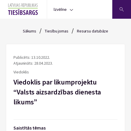
Izvēlne
/
/
Sākums
Tiesību jomas
Resursu datubāze
Publicēts: 13.10.2022.
Atjaunināts: 28.04.2023.
Viedoklis
Viedoklis par likumprojektu
“Valsts aizsardzības dienesta
likums”
Saistītās tēmas