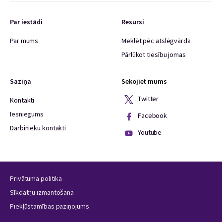
Par iestādi
Resursi
Par mums
Meklēt pēc atslēgvārda
Pārlūkot tiesību jomas
Saziņa
Sekojiet mums
Twitter
Kontakti
Iesniegums
Facebook
Darbinieku kontakti
Youtube
Privātuma politika
Sīkdatņu izmantošana
Piekļūstamības paziņojums