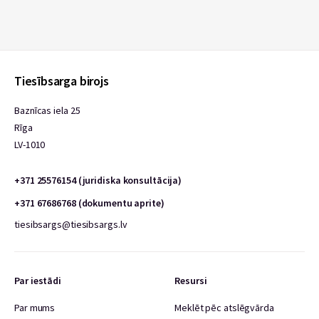
Tiesībsarga birojs
Baznīcas iela 25
Rīga
LV-1010
+371 25576154 (juridiska konsultācija)
+371 67686768 (dokumentu aprite)
tiesibsargs@tiesibsargs.lv
Par iestādi
Resursi
Par mums
Meklēt pēc atslēgvārda