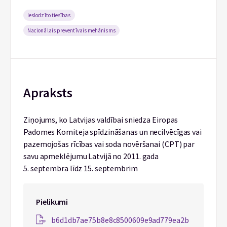
Ieslodzīto tiesības
Nacionālais preventīvais mehānisms
Apraksts
Ziņojums, ko Latvijas valdībai sniedza Eiropas
Padomes Komiteja spīdzināšanas un necilvēcīgas vai
pazemojošas rīcības vai soda novēršanai (CPT) par
savu apmeklējumu Latvijā no 2011. gada
5. septembra līdz 15. septembrim
Pielikumi
b6d1db7ae75b8e8c8500609e9ad779ea2b