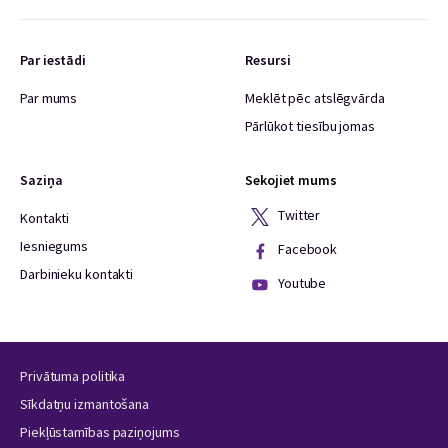
Par iestādi
Resursi
Par mums
Meklēt pēc atslēgvārda
Pārlūkot tiesību jomas
Saziņa
Sekojiet mums
Twitter
Kontakti
Iesniegums
Facebook
Darbinieku kontakti
Youtube
Privātuma politika
Sīkdatņu izmantošana
Piekļūstamības paziņojums