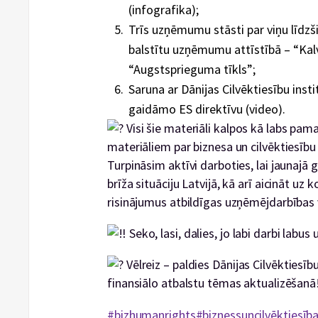
(infografika);
Trīs uzņēmumu stāsti par viņu līdzši
balstītu uzņēmumu attīstībā – “Kalv
“Augstsprieguma tīkls”;
Saruna ar Dānijas Cilvēktiesību inst
gaidāmo ES direktīvu (video).
Visi šie materiāli kalpos kā labs pam
materiāliem par biznesa un cilvēktiesīb
Turpināsim aktīvi darboties, lai jaunajā 
brīža situāciju Latvijā, kā arī aicināt uz 
risinājumus atbildīgas uzņēmējdarbības 
Seko, lasi, dalies, jo labi darbi lab
Vēlreiz – paldies Dānijas Cilvēktiesī
finansiālo atbalstu tēmas aktualizēšanā
#bizhumanrights
#biznessuncilvēktiesīb