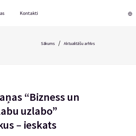
mas
Kontakti
/
Sākums
Aktualitāšu arhīvs
aņas “Bizness un
 labu uzlabo”
us – ieskats