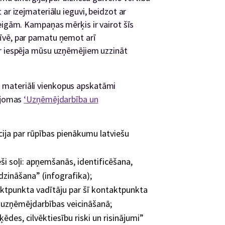
ar izejmateriālu ieguvi, beidzot ar
eigām. Kampaņas mērķis ir vairot šīs
īvē, par pamatu ņemot arī
ir iespēja mūsu uzņēmējiem uzzināt
 materiāli vienkopus apskatāmi
u jomas
‘Uzņēmējdarbība un
ja par rūpības pienākumu latviešu
ši soļi: apņemšanās, identificēšana,
īdzināšana” (infografika);
taktpunkta vadītāju par šī kontaktpunkta
 uzņēmējdarbības veicināšanā;
ķēdes, cilvēktiesību riski un risinājumi”