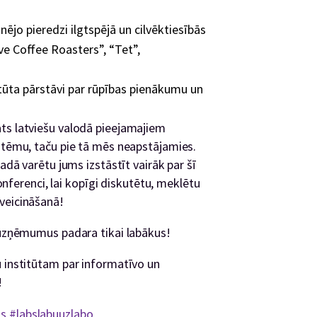
nējo pieredzi ilgtspējā un cilvēktiesībās
e Coffee Roasters”, “Tet”,
itūta pārstāvi par rūpības pienākumu un
ats latviešu valodā pieejamajiem
u tēmu, taču pie tā mēs neapstājamies.
gadā varētu jums izstāstīt vairāk par šī
konferenci, lai kopīgi diskutētu, meklētu
veicināšanā!
us uzņēmumus padara tikai labākus!
bu institūtam par informatīvo un
!
as
#labslabuuzlabo