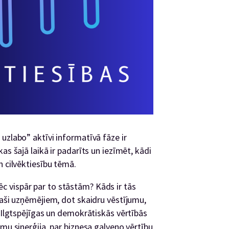
 uzlabo” aktīvi informatīvā fāze ir
as šajā laikā ir padarīts un iezīmēt, kādi
n cilvēktiesību tēmā.
c vispār par to stāstām? Kāds ir tās
paši uzņēmējiem, dot skaidru vēstījumu,
. Ilgtspējīgas un demokrātiskās vērtībās
omu sinerģija, par biznesa galveno vērtību