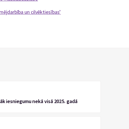
ējdarbība un cilvēktiesības’
rāk iesniegumu nekā visā 2025. gadā