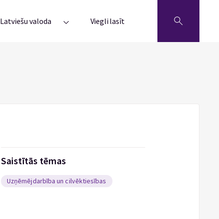
Latviešu valoda
Viegli lasīt
Saistītās tēmas
Uzņēmējdarbība un cilvēktiesības