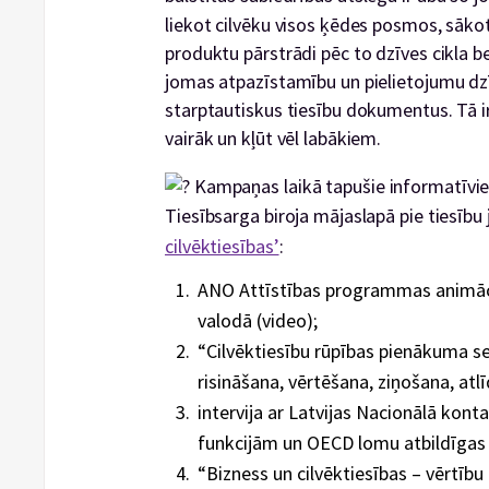
liekot cilvēku visos ķēdes posmos, sākot 
produktu pārstrādi pēc to dzīves cikla b
jomas atpazīstamību un pielietojumu dz
starptautiskus tiesību dokumentus. Tā 
vairāk un kļūt vēl labākiem.
Kampaņas laikā tapušie informatīvie
Tiesībsarga biroja mājaslapā pie tiesīb
cilvēktiesības’
:
ANO Attīstības programmas animāci
valodā (video);
“Cilvēktiesību rūpības pienākuma se
risināšana, vērtēšana, ziņošana, atl
intervija ar Latvijas Nacionālā kon
funkcijām un OECD lomu atbildīgas
“Bizness un cilvēktiesības – vērtību 