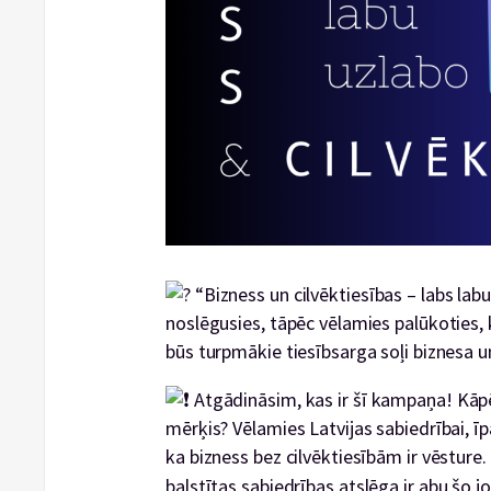
“Bizness un cilvēktiesības – labs labu
noslēgusies, tāpēc vēlamies palūkoties, k
būs turpmākie tiesībsarga soļi biznesa u
Atgādināsim, kas ir šī kampaņa! Kāpē
mērķis? Vēlamies Latvijas sabiedrībai, ī
ka bizness bez cilvēktiesībām ir vēsture
balstītas sabiedrības
atslēga ir abu šo j