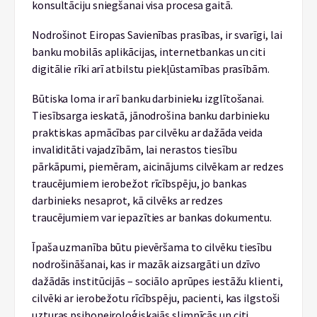
konsultāciju sniegšanai visa procesa gaitā.
Nodrošinot Eiropas Savienības prasības, ir svarīgi, lai
banku mobilās aplikācijas, internetbankas un citi
digitālie rīki arī atbilstu piekļūstamības prasībām.
Būtiska loma ir arī banku darbinieku izglītošanai.
Tiesībsarga ieskatā, jānodrošina banku darbinieku
praktiskas apmācības par cilvēku ar dažāda veida
invaliditāti vajadzībām, lai nerastos tiesību
pārkāpumi, piemēram, aicinājums cilvēkam ar redzes
traucējumiem ierobežot rīcībspēju, jo bankas
darbinieks nesaprot, kā cilvēks ar redzes
traucējumiem var iepazīties ar bankas dokumentu.
Īpaša uzmanība būtu pievēršama to cilvēku tiesību
nodrošināšanai, kas ir mazāk aizsargāti un dzīvo
dažādās institūcijās – sociālo aprūpes iestāžu klienti,
cilvēki ar ierobežotu rīcībspēju, pacienti, kas ilgstoši
uzturas psihoneiroloģiskajās slimnīcās un citi.