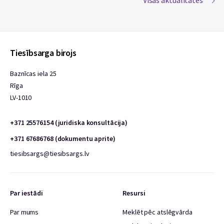
Visas aktualitātes
Tiesībsarga birojs
Baznīcas iela 25
Rīga
LV-1010
+371 25576154 (juridiska konsultācija)
+371 67686768 (dokumentu aprite)
tiesibsargs@tiesibsargs.lv
Par iestādi
Resursi
Par mums
Meklēt pēc atslēgvārda