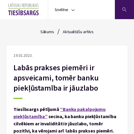
Izvēlne
/
Sākums
Aktualitāšu arhīvs
19.01.2023.
Labās prakses piemēri ir
apsveicami, tomēr banku
piekļūstamība ir jāuzlabo
Tiesībsargs pētījumā
“Banku pakalpojumu
piekļūstamība”
secina, ka banku piekļūstamība
cilvēkiem ar invaliditāti ir jāuzlabo, tomēr
pozitīvi, ka vērojami arī labās prakses piemēri.