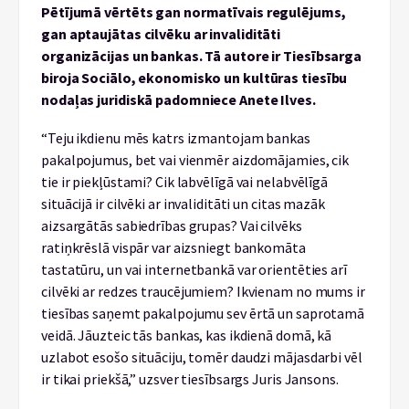
Pētījumā vērtēts gan normatīvais regulējums,
gan aptaujātas cilvēku ar invaliditāti
organizācijas un bankas. Tā autore ir Tiesībsarga
biroja Sociālo, ekonomisko un kultūras tiesību
nodaļas juridiskā padomniece Anete Ilves.
“Teju ikdienu mēs katrs izmantojam bankas
pakalpojumus, bet vai vienmēr aizdomājamies, cik
tie ir piekļūstami? Cik labvēlīgā vai nelabvēlīgā
situācijā ir cilvēki ar invaliditāti un citas mazāk
aizsargātās sabiedrības grupas? Vai cilvēks
ratiņkrēslā vispār var aizsniegt bankomāta
tastatūru, un vai internetbankā var orientēties arī
cilvēki ar redzes traucējumiem? Ikvienam no mums ir
tiesības saņemt pakalpojumu sev ērtā un saprotamā
veidā. Jāuzteic tās bankas, kas ikdienā domā, kā
uzlabot esošo situāciju, tomēr daudzi mājasdarbi vēl
ir tikai priekšā,” uzsver tiesībsargs Juris Jansons.