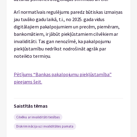
Arī normatīvais regulējums paredz būtiskas izmaiņas
jau tuvāko gadu laikā, t.i., no 2025. gada vidus
digitālajiem pakalpojumiem un precēm, piemēram,
bankomātiem, ir jābūt piekļūstamiem cilvēkiem ar
invaliditāti. Tas gan nenozīmē, ka pakalpojumu
piekļūstamību nedrīkst nodrošināt agrāk par
noteikto termiņu.
Pētījums “Bankas pakalpojumu piekļūstamība”
pieejams šeit.
Saistītās tēmas
Cilvēku ar invaliditāti tiesības
Diskriminācija uz invaliditātes pamata