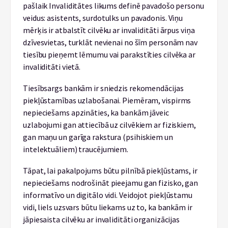
pašlaik Invaliditātes likums definē pavadošo personu
veidus: asistents, surdotulks un pavadonis. Viņu
mērķis ir atbalstīt cilvēku ar invaliditāti ārpus viņa
dzīvesvietas, turklāt nevienai no šīm personām nav
tiesību pieņemt lēmumu vai parakstīties cilvēka ar
invaliditāti vietā.
Tiesībsargs bankām ir sniedzis rekomendācijas
piekļūstamības uzlabošanai. Piemēram, vispirms
nepieciešams apzināties, ka bankām jāveic
uzlabojumi gan attiecībā uz cilvēkiem ar fiziskiem,
gan maņu un garīga rakstura (psihiskiem un
intelektuāliem) traucējumiem.
Tāpat, lai pakalpojums būtu pilnībā piekļūstams, ir
nepieciešams nodrošināt pieejamu gan fizisko, gan
informatīvo un digitālo vidi. Veidojot piekļūstamu
vidi, liels uzsvars būtu liekams uz to, ka bankām ir
jāpiesaista cilvēku ar invaliditāti organizācijas