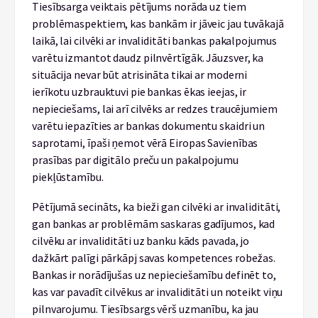
Tiesībsarga veiktais pētījums norāda uz tiem
problēmaspektiem, kas bankām ir jāveic jau tuvākajā
laikā, lai cilvēki ar invaliditāti bankas pakalpojumus
varētu izmantot daudz pilnvērtīgāk. Jāuzsver, ka
situācija nevar būt atrisināta tikai ar moderni
ierīkotu uzbrauktuvi pie bankas ēkas ieejas, ir
nepieciešams, lai arī cilvēks ar redzes traucējumiem
varētu iepazīties ar bankas dokumentu skaidri un
saprotami, īpaši ņemot vērā Eiropas Savienības
prasības par digitālo preču un pakalpojumu
piekļūstamību.
Pētījumā secināts, ka bieži gan cilvēki ar invaliditāti,
gan bankas ar problēmām saskaras gadījumos, kad
cilvēku ar invaliditāti uz banku kāds pavada, jo
dažkārt palīgi pārkāpj savas kompetences robežas.
Bankas ir norādījušas uz nepieciešamību definēt to,
kas var pavadīt cilvēkus ar invaliditāti un noteikt viņu
pilnvarojumu. Tiesībsargs vērš uzmanību, ka jau