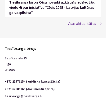
Tiesībsarga birojs Cēsu novadā uzklausīs iedzīvotāju
viedokli par iniciatīvu “Cēsis 2025 – Latvijas kultūras
galvaspilsēta”
Visas aktualitātes
Tiesībsarga birojs
Baznīcas iela 25
Rīga
LV-1010
+371 25576154 (juridiska konsultācija)
+371 67686768 (dokumentu aprite)
tiesibsargs@tiesibsargs.lv