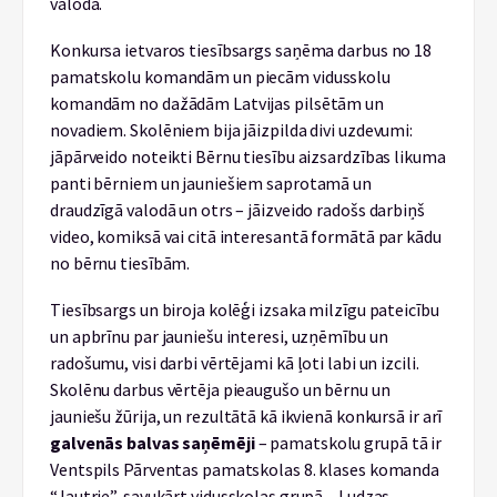
valodā.
Konkursa ietvaros tiesībsargs saņēma darbus no 18
pamatskolu komandām un piecām vidusskolu
komandām no dažādām Latvijas pilsētām un
novadiem. Skolēniem bija jāizpilda divi uzdevumi:
jāpārveido noteikti Bērnu tiesību aizsardzības likuma
panti bērniem un jauniešiem saprotamā un
draudzīgā valodā un otrs – jāizveido radošs darbiņš
video, komiksā vai citā interesantā formātā par kādu
no bērnu tiesībām.
Tiesībsargs un biroja kolēģi izsaka milzīgu pateicību
un apbrīnu par jauniešu interesi, uzņēmību un
radošumu, visi darbi vērtējami kā ļoti labi un izcili.
Skolēnu darbus vērtēja pieaugušo un bērnu un
jauniešu žūrija, un rezultātā kā ikvienā konkursā ir arī
galvenās balvas saņēmēji
– pamatskolu grupā tā ir
Ventspils Pārventas pamatskolas 8. klases komanda
“Jautrie”, savukārt vidusskolas grupā – Ludzas