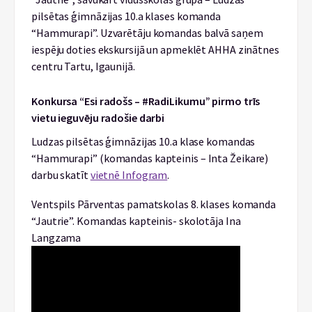
pilsētas ģimnāzijas 10.a klases komanda
“Hammurapi”. Uzvarētāju komandas balvā saņem
iespēju doties ekskursijā un apmeklēt AHHA zinātnes
centru Tartu, Igaunijā.
Konkursa “Esi radošs – #RadiLikumu” pirmo trīs
vietu ieguvēju radošie darbi
Ludzas pilsētas ģimnāzijas 10.a klase komandas
“Hammurapi” (komandas kapteinis – Inta Žeikare)
darbu skatīt
vietnē Infogram
.
Ventspils Pārventas pamatskolas 8. klases komanda
“Jautrie”. Komandas kapteinis- skolotāja Ina
Langzama