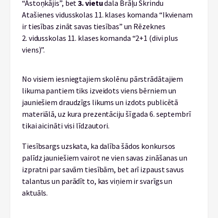
“Astoņkājis”, bet
3. vietu
dala Brāļu Skrindu
Atašienes vidusskolas 11. klases komanda “Ikvienam
ir tiesības zināt savas tiesības” un Rēzeknes
2. vidusskolas 11. klases komanda “2+1 (divi plus
viens)”.
No visiem iesniegtajiem skolēnu pārstrādātajiem
likuma pantiem tiks izveidots viens bērniem un
jauniešiem draudzīgs likums un izdots publicētā
materiālā, uz kura prezentāciju šī gada 6. septembrī
tikai aicināti visi līdzautori.
Tiesībsargs uzskata, ka dalība šādos konkursos
palīdz jauniešiem vairot ne vien savas zināšanas un
izpratni par savām tiesībām, bet arī izpaust savus
talantus un parādīt to, kas viņiem ir svarīgs un
aktuāls.