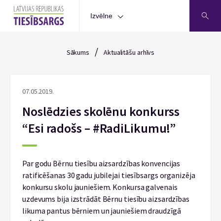
Izvēlne
/
Sākums
Aktualitāšu arhīvs
07.05.2019.
Noslēdzies skolēnu konkurss
“Esi radošs – #RadiLikumu!”
Par godu Bērnu tiesību aizsardzības konvencijas
ratificēšanas 30 gadu jubilejai tiesībsargs organizēja
konkursu skolu jauniešiem. Konkursa galvenais
uzdevums bija izstrādāt Bērnu tiesību aizsardzības
likuma pantus bērniem un jauniešiem draudzīgā