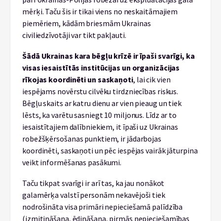
mērķi. Taču šis ir tikai viens no neskaitāmajiem
piemēriem, kādām briesmām Ukrainas
civiliedzīvotāji var tikt pakļauti.
Šādā Ukrainas kara bēgļu krīzē ir īpaši svarīgi, ka
visas iesaistītās institūcijas un organizācijas
rīkojas koordinēti un saskaņoti
, lai cik vien
iespējams novērstu cilvēku tirdzniecības riskus.
Bēgļu skaits ar katru dienu ar vien pieaug un tiek
lēsts, ka varētu sasniegt 10 miljonus. Līdz ar to
iesaistītajiem dalībniekiem, it īpaši uz Ukrainas
robežšķērsošanas punktiem, ir jādarbojas
koordinēti, saskaņoti un pēc iespējas vairāk jāturpina
veikt informēšanas pasākumi.
Taču tikpat svarīgi ir arī tas, ka jau nonākot
galamērķa valstī personām nekavējoši tiek
nodrošināta visa primāri nepieciešamā palīdzība
(izmitināšana, ēdināšana, pirmās nepieciešamības