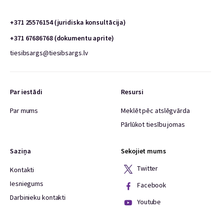
+371 25576154 (juridiska konsultācija)
+371 67686768 (dokumentu aprite)
tiesibsargs@tiesibsargs.lv
Par iestādi
Resursi
Par mums
Meklēt pēc atslēgvārda
Pārlūkot tiesību jomas
Saziņa
Sekojiet mums
Twitter
Kontakti
Iesniegums
Facebook
Darbinieku kontakti
Youtube