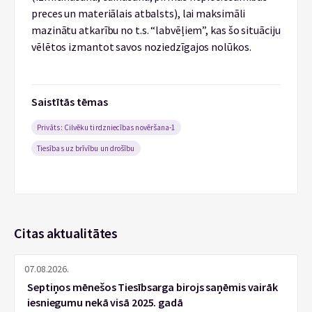
preces un materiālais atbalsts), lai maksimāli
mazinātu atkarību no t.s. “labvēļiem”, kas šo situāciju
vēlētos izmantot savos noziedzīgajos nolūkos.
Saistītās tēmas
Privāts: Cilvēku tirdzniecības novēršana-1
Tiesības uz brīvību un drošību
Citas aktualitātes
07.08.2026.
Septiņos mēnešos Tiesībsarga birojs saņēmis vairāk
iesniegumu nekā visā 2025. gadā