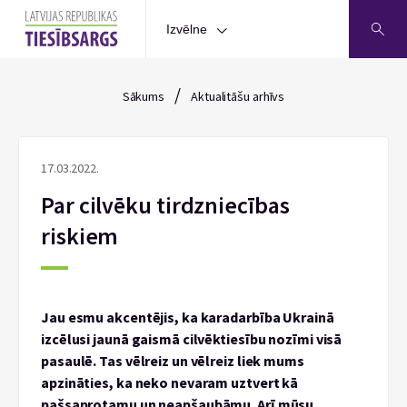
Izvēlne
/
Sākums
Aktualitāšu arhīvs
17.03.2022.
Par cilvēku tirdzniecības
riskiem
Jau esmu akcentējis, ka karadarbība Ukrainā
izcēlusi jaunā gaismā cilvēktiesību nozīmi visā
pasaulē. Tas vēlreiz un vēlreiz liek mums
apzināties, ka neko nevaram uztvert kā
pašsaprotamu un neapšaubāmu. Arī mūsu