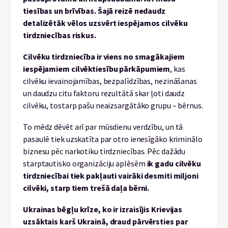
tiesības un brīvības. Šajā reizē nedaudz
detalizētāk vēlos uzsvērt iespējamos cilvēku
tirdzniecības riskus.
Cilvēku tirdzniecība ir viens no smagākajiem
iespējamiem cilvēktiesību pārkāpumiem
, kas
cilvēku ievainojamības, bezpalīdzības, nezināšanas
un daudzu citu faktoru rezultātā skar ļoti daudz
cilvēku, tostarp pašu neaizsargātāko grupu – bērnus.
To mēdz dēvēt arī par mūsdienu verdzību, un tā
pasaulē tiek uzskatīta par otro ienesīgāko kriminālo
biznesu pēc narkotiku tirdzniecības. Pēc dažādu
starptautisko organizāciju aplēsēm
ik gadu cilvēku
tirdzniecībai tiek pakļauti vairāki desmiti miljoni
cilvēki, starp tiem trešā daļa bērni.
Ukrainas bēgļu krīze, ko ir izraisījis Krievijas
uzsāktais karš Ukrainā, draud pārvērsties par