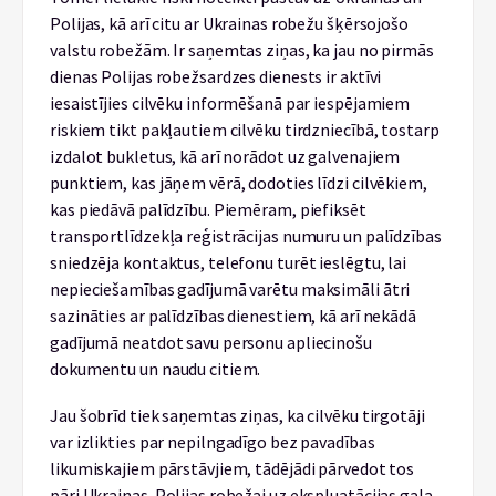
Polijas, kā arī citu ar Ukrainas robežu šķērsojošo
valstu robežām. Ir saņemtas ziņas, ka jau no pirmās
dienas Polijas robežsardzes dienests ir aktīvi
iesaistījies cilvēku informēšanā par iespējamiem
riskiem tikt pakļautiem cilvēku tirdzniecībā, tostarp
izdalot bukletus, kā arī norādot uz galvenajiem
punktiem, kas jāņem vērā, dodoties līdzi cilvēkiem,
kas piedāvā palīdzību. Piemēram, piefiksēt
transportlīdzekļa reģistrācijas numuru un palīdzības
sniedzēja kontaktus, telefonu turēt ieslēgtu, lai
nepieciešamības gadījumā varētu maksimāli ātri
sazināties ar palīdzības dienestiem, kā arī nekādā
gadījumā neatdot savu personu apliecinošu
dokumentu un naudu citiem.
Jau šobrīd tiek saņemtas ziņas, ka cilvēku tirgotāji
var izlikties par nepilngadīgo bez pavadības
likumiskajiem pārstāvjiem, tādējādi pārvedot tos
pāri Ukrainas-Polijas robežai uz ekspluatācijas gala