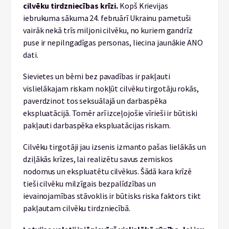
cilvēku tirdzniecības krīzi.
Kopš Krievijas
iebrukuma sākuma 24. februārī Ukrainu pametuši
vairāk nekā trīs miljoni cilvēku, no kuriem gandrīz
puse ir nepilngadīgas personas, liecina jaunākie ANO
dati.
Sievietes un bērni bez pavadības ir pakļauti
vislielākajam riskam nokļūt cilvēku tirgotāju rokās,
paverdzinot tos seksuālajā un darbaspēka
ekspluatācijā. Tomēr arī izceļojošie vīrieši ir būtiski
pakļauti darbaspēka ekspluatācijas riskam.
Cilvēku tirgotāji jau izsenis izmanto pašas lielākās un
dziļākās krīzes, lai realizētu savus zemiskos
nodomus un ekspluatētu cilvēkus. Šādā kara krīzē
tieši cilvēku milzīgais bezpalīdzības un
ievainojamības stāvoklis ir būtisks riska faktors tikt
pakļautam cilvēku tirdzniecībā.