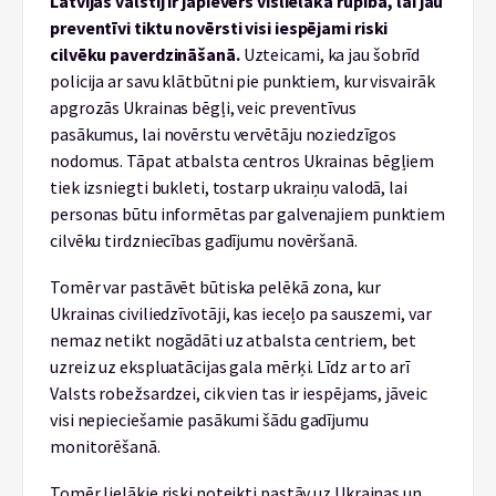
Latvijas valstij ir jāpievērš vislielākā rūpība, lai jau
preventīvi tiktu novērsti visi iespējami riski
cilvēku paverdzināšanā.
Uzteicami, ka jau šobrīd
policija ar savu klātbūtni pie punktiem, kur visvairāk
apgrozās Ukrainas bēgļi, veic preventīvus
pasākumus, lai novērstu vervētāju noziedzīgos
nodomus. Tāpat atbalsta centros Ukrainas bēgļiem
tiek izsniegti bukleti, tostarp ukraiņu valodā, lai
personas būtu informētas par galvenajiem punktiem
cilvēku tirdzniecības gadījumu novēršanā.
Tomēr var pastāvēt būtiska pelēkā zona, kur
Ukrainas civiliedzīvotāji, kas ieceļo pa sauszemi, var
nemaz netikt nogādāti uz atbalsta centriem, bet
uzreiz uz ekspluatācijas gala mērķi. Līdz ar to arī
Valsts robežsardzei, cik vien tas ir iespējams, jāveic
visi nepieciešamie pasākumi šādu gadījumu
monitorēšanā.
Tomēr lielākie riski noteikti pastāv uz Ukrainas un