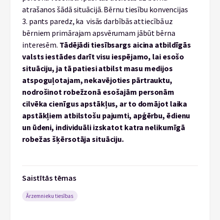
atrašanos šādā situācijā. Bērnu tiesību konvencijas
3. pants paredz, ka visās darbībās attiecībā uz
bērniem primārajam apsvērumam jābūt bērna
interesēm.
Tādējādi tiesībsargs aicina atbildīgās
valsts iestādes darīt visu iespējamo, lai esošo
situāciju, ja tā patiesi atbilst masu medijos
atspoguļotajam, nekavējoties pārtrauktu,
nodrošinot robežzonā esošajām personām
cilvēka cienīgus apstākļus, ar to domājot laika
apstākļiem atbilstošu pajumti, apģērbu, ēdienu
un ūdeni, individuāli izskatot katra nelikumīgā
robežas šķērsotāja situāciju.
Saistītās tēmas
Ārzemnieku tiesības