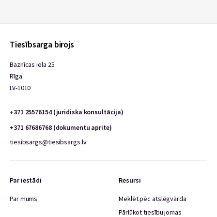
Tiesībsarga birojs
Baznīcas iela 25
Rīga
LV-1010
+371 25576154 (juridiska konsultācija)
+371 67686768 (dokumentu aprite)
tiesibsargs@tiesibsargs.lv
Par iestādi
Resursi
Par mums
Meklēt pēc atslēgvārda
Pārlūkot tiesību jomas