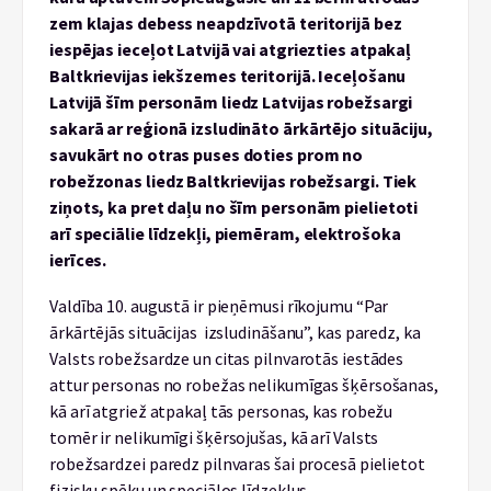
zem klajas debess neapdzīvotā teritorijā bez
iespējas ieceļot Latvijā vai atgriezties atpakaļ
Baltkrievijas iekšzemes teritorijā. Ieceļošanu
Latvijā šīm personām liedz Latvijas robežsargi
sakarā ar reģionā izsludināto ārkārtējo situāciju,
savukārt no otras puses doties prom no
robežzonas liedz Baltkrievijas robežsargi. Tiek
ziņots, ka pret daļu no šīm personām pielietoti
arī speciālie līdzekļi, piemēram, elektrošoka
ierīces.
Valdība 10. augustā ir pieņēmusi rīkojumu “Par
ārkārtējās situācijas izsludināšanu”, kas paredz, ka
Valsts robežsardze un citas pilnvarotās iestādes
attur personas no robežas nelikumīgas šķērsošanas,
kā arī atgriež atpakaļ tās personas, kas robežu
tomēr ir nelikumīgi šķērsojušas, kā arī Valsts
robežsardzei paredz pilnvaras šai procesā pielietot
fizisku spēku un speciālos līdzekļus.