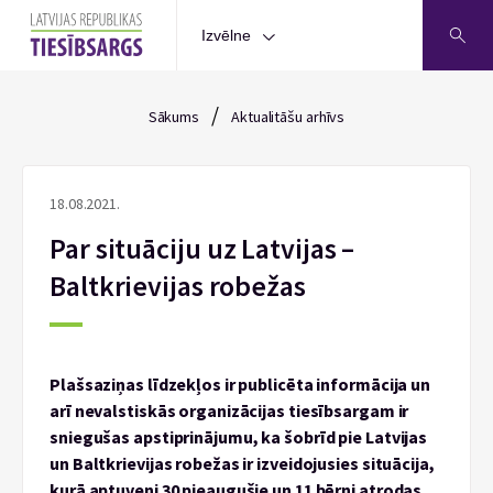
Izvēlne
/
Sākums
Aktualitāšu arhīvs
18.08.2021.
Par situāciju uz Latvijas –
Baltkrievijas robežas
Plašsaziņas līdzekļos ir publicēta informācija un
arī nevalstiskās organizācijas tiesībsargam ir
sniegušas apstiprinājumu, ka šobrīd pie Latvijas
un Baltkrievijas robežas ir izveidojusies situācija,
kurā aptuveni 30 pieaugušie un 11 bērni atrodas