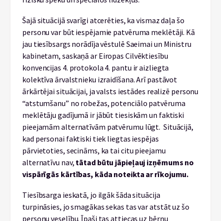
Šajā situācijā svarīgi atcerēties, ka vismaz daļa šo
personu var būt iespējamie patvēruma meklētāji. Kā
jau tiesībsargs norādīja vēstulē Saeimai un Ministru
kabinetam, saskaņā ar Eiropas Cilvēktiesību
konvencijas 4. protokola 4. pantu ir aizliegta
kolektīva ārvalstnieku izraidīšana. Arī pastāvot
ārkārtējai situācijai, ja valsts iestādes realizē personu
“atstumšanu” no robežas, potenciālo patvēruma
meklētāju gadījumā ir jābūt tiesiskām un faktiski
pieejamām alternatīvām patvērumu lūgt. Situācijā,
kad personai faktiski tiek liegtas iespējas
pārvietoties, secināms, ka tai citu pieejamu
alternatīvu nav,
tātad būtu jāpieļauj izņēmums no
vispārīgās kārtības, kāda noteikta ar rīkojumu.
Tiesībsarga ieskatā, jo ilgāk šāda situācija
turpināsies, jo smagākas sekas tas var atstāt uz šo
personu veselību. Īpaši tas attiecas uz bērnu