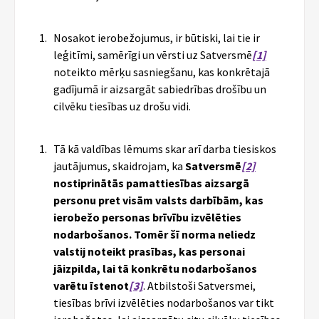
Nosakot ierobežojumus, ir būtiski, lai tie ir
leģitīmi, samērīgi un vērsti uz Satversmē
[1]
noteikto mērķu sasniegšanu, kas konkrētajā
gadījumā ir aizsargāt sabiedrības drošību un
cilvēku tiesības uz drošu vidi.
Tā kā valdības lēmums skar arī darba tiesiskos
jautājumus, skaidrojam, ka
Satversmē
[2]
nostiprinātās pamattiesības aizsargā
personu pret visām valsts darbībām, kas
ierobežo personas brīvību izvēlēties
nodarbošanos. Tomēr šī norma neliedz
valstij noteikt prasības, kas personai
jāizpilda, lai tā konkrētu nodarbošanos
varētu īstenot
[3]
. Atbilstoši Satversmei,
tiesības brīvi izvēlēties nodarbošanos var tikt