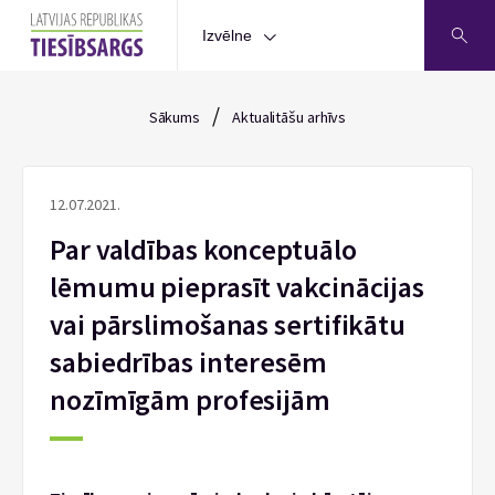
Izvēlne
/
Sākums
Aktualitāšu arhīvs
12.07.2021.
Par valdības konceptuālo
lēmumu pieprasīt vakcinācijas
vai pārslimošanas sertifikātu
sabiedrības interesēm
nozīmīgām profesijām