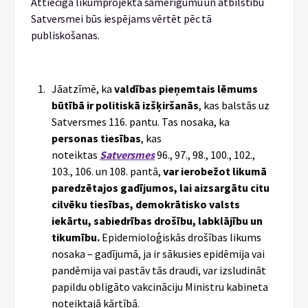
Attiecīgā likumprojekta samērīgumu un atbilstību
Satversmei būs iespējams vērtēt pēc tā
publiskošanas.
Jāatzīmē, ka
valdības pieņemtais lēmums
būtībā ir politiskā izšķiršanās
, kas balstās uz
Satversmes 116. pantu. Tas nosaka, ka
p
ersonas tiesības
, kas
noteiktas
Satversmes
96., 97., 98., 100., 102.,
103., 106. un 108. pantā,
var ierobežot likumā
paredzētajos gadījumos, lai aizsargātu citu
cilvēku tiesības, demokrātisko valsts
iekārtu, sabiedrības drošību, labklājību un
tikumību.
Epidemioloģiskās drošības likums
nosaka – gadījumā, ja ir sākusies epidēmija vai
pandēmija vai pastāv tās draudi, var izsludināt
papildu obligāto vakcināciju Ministru kabineta
noteiktajā kārtībā.