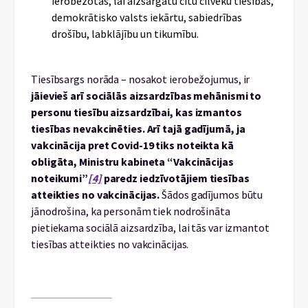
ierobežotas, lai aizsargātu citu cilvēku tiesības,
demokrātisko valsts iekārtu, sabiedrības
drošību, labklājību un tikumību.
Tiesībsargs norāda – nosakot ierobežojumus, ir
jāievieš arī sociālās aizsardzības mehānismi to
personu tiesību aizsardzībai, kas izmantos
tiesības nevakcinēties. Arī tajā gadījumā, ja
vakcinācija pret Covid-19 tiks noteikta kā
obligāta, Ministru kabineta “Vakcinācijas
noteikumi”
[4]
paredz iedzīvotājiem tiesības
atteikties no vakcinācijas.
Šādos gadījumos būtu
jānodrošina, ka personām tiek nodrošināta
pietiekama sociālā aizsardzība, lai tās var izmantot
tiesības atteikties no vakcinācijas.