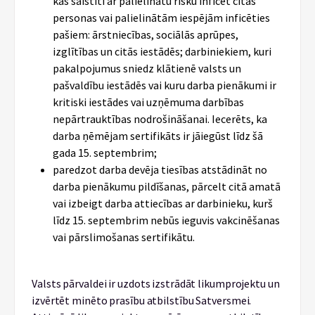
kas saistīti ar palielinātu risku inficēt citas
personas vai palielinātām iespējām inficēties
pašiem: ārstniecības, sociālās aprūpes,
izglītības un citās iestādēs; darbiniekiem, kuri
pakalpojumus sniedz klātienē valsts un
pašvaldību iestādēs vai kuru darba pienākumi ir
kritiski iestādes vai uzņēmuma darbības
nepārtrauktības nodrošināšanai. Iecerēts, ka
darba ņēmējam sertifikāts ir jāiegūst līdz šā
gada 15. septembrim;
paredzot darba devēja tiesības atstādināt no
darba pienākumu pildīšanas, pārcelt citā amatā
vai izbeigt darba attiecības ar darbinieku, kurš
līdz 15. septembrim nebūs ieguvis vakcinēšanas
vai pārslimošanas sertifikātu.
Valsts pārvaldei ir uzdots izstrādāt likumprojektu un
izvērtēt minēto prasību atbilstību Satversmei.