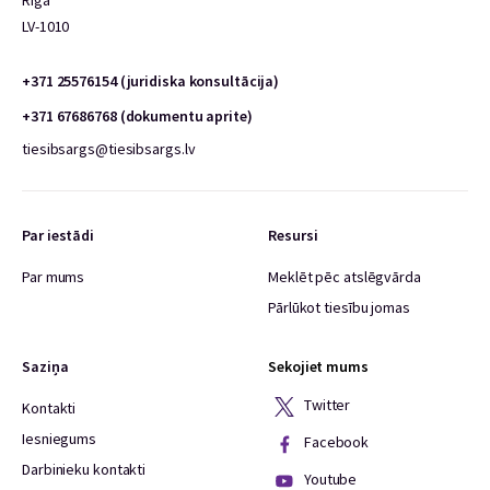
Rīga
LV-1010
+371 25576154 (juridiska konsultācija)
+371 67686768 (dokumentu aprite)
tiesibsargs@tiesibsargs.lv
Par iestādi
Resursi
Par mums
Meklēt pēc atslēgvārda
Pārlūkot tiesību jomas
Saziņa
Sekojiet mums
Twitter
Kontakti
Iesniegums
Facebook
Darbinieku kontakti
Youtube