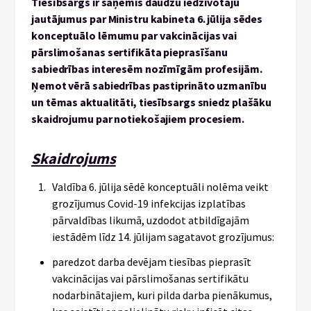
Tiesībsargs ir saņēmis daudzu iedzīvotāju
jautājumus par Ministru kabineta 6. jūlija sēdes
konceptuālo lēmumu par
vakcinācijas vai
pārslimošanas sertifikāta pieprasīšanu
sabiedrības interesēm nozīmīgām profesijām
.
Ņemot vērā sabiedrības pastiprināto uzmanību
un tēmas aktualitāti, tiesībsargs sniedz plašāku
skaidrojumu par notiekošajiem procesiem.
Skaidrojums
Valdība 6. jūlija sēdē konceptuāli nolēma veikt
grozījumus Covid-19 infekcijas izplatības
pārvaldības likumā, uzdodot atbildīgajām
iestādēm līdz 14. jūlijam sagatavot grozījumus:
paredzot darba devējam tiesības pieprasīt
vakcinācijas vai pārslimošanas sertifikātu
nodarbinātajiem, kuri pilda darba pienākumus,