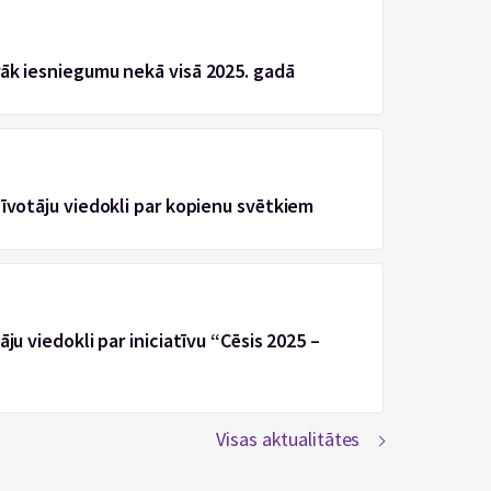
rāk iesniegumu nekā visā 2025. gadā
zīvotāju viedokli par kopienu svētkiem
ju viedokli par iniciatīvu “Cēsis 2025 –
Visas aktualitātes