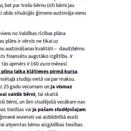
o
, bet par trešo bērnu (citi bērni jau
ki abās situācijās ģimene audzināja vienu
viens no Valdības rīcības plāna
 plāns ir vērsts ne tikai uz
rnu audzināšanas kvalitāti – daudzbērnu
s finansētu augstāko izglītību. Ir
, tās apmērs ir 160
euro
mēnesī.
 pilna laika klātienes pirmā kursa
ansētajā studiju vietā vai par maksu.
līdz 25 gadu vecumam un
ja vismaz
vai vairāk bērni
, tai skaitā
soši bērni, un šim studējošā vecākam nav
as tiesības vai
ja pašam studējošajam
ģimenē ievietoti vai aizbildnībā esoši
vai atņemtas bērnu aizgādības tiesības.