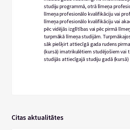
studiju programmā, otrā līmeņa profesi
līmeņa profesionālo kvalifikāciju vai pr
līmeņa profesionālo kvalifikāciju vai 
pēc vidējās izglītības vai pēc pirmā līme
turpmākā līmeņa studijām. Turpmākajos
sāk piešķirt attiecīgā gada rudens pirma
(kursā) imatrikulētiem studējošiem vai t
studijās attiecīgajā studiju gadā (kursā
Citas aktualitātes