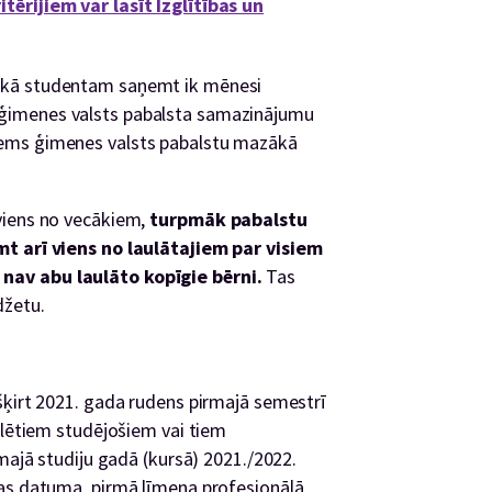
ērijiem var lasīt Izglītības un
 kā studentam saņemt ik mēnesi
imenes valsts pabalsta samazinājumu
ems ģimenes valsts pabalstu mazākā
viens no vecākiem,
turpmāk pabalstu
mt arī viens no laulātajiem par visiem
nav abu laulāto kopīgie bērni.
Tas
džetu.
šķirt 2021. gada rudens pirmajā semestrī
ulētiem studējošiem vai tiem
rmajā studiju gadā (kursā) 2021./2022.
jas datuma, pirmā līmeņa profesionālā