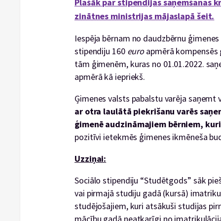
Plašāk par stipendijas saņemšanas krit
zinātnes ministrijas mājaslapā šeit.
Iespēja bērnam no daudzbērnu ģimenes
stipendiju 160
euro
apmērā kompensēs ģ
tām ģimenēm, kuras no 01.01.2022. saņ
apmērā kā iepriekš.
Ģimenes valsts pabalstu varēja saņemt 
ar otra laulātā piekrišanu varēs saņe
ģimenē audzināmajiem bērniem, kuri 
pozitīvi ietekmēs ģimenes ikmēneša bu
Uzziņai:
Sociālo stipendiju “Studētgods” sāk pie
vai pirmajā studiju gadā (kursā) imatrik
studējošajiem, kuri atsākuši studijas pi
mācību gadā neatkarīgi no imatrikulāci