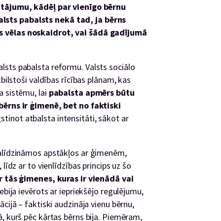
utājumu, kādēļ par vienīgo bērnu
sts pabalsts nekā tad, ja bērns
s vēlas noskaidrot, vai šādā gadījumā
sts pabalsta reformu. Valsts sociālo
tbilstoši valdības rīcības plānam, kas
a sistēmu, lai
pabalsta apmērs būtu
bērns ir ģimenē, bet no faktiski
gstinot atbalsta intensitāti, sākot ar
salīdzināmos apstākļos ar ģimenēm,
līdz ar to vienlīdzības princips uz šo
r tās ģimenes, kuras ir vienādā vai
nebija ievērots ar iepriekšējo regulējumu,
cijā – faktiski audzināja vienu bērnu,
, kurš pēc kārtas bērns bija. Piemēram,