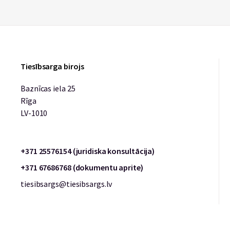
Tiesībsarga birojs
Baznīcas iela 25
Rīga
LV-1010
+371 25576154 (juridiska konsultācija)
+371 67686768 (dokumentu aprite)
tiesibsargs@tiesibsargs.lv