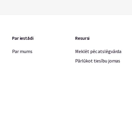
Par iestādi
Resursi
Par mums
Meklēt pēc atslēgvārda
Pārlūkot tiesību jomas