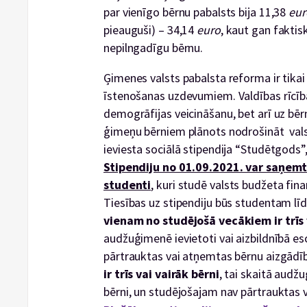
par vienīgo bērnu pabalsts bija 11,38
eur
pieauguši) – 34,14
euro
, kaut gan faktis
nepilngadīgu bērnu.
Ģimenes valsts pabalsta reforma ir tikai 
īstenošanas uzdevumiem. Valdības rīcības
demogrāfijas veicināšanu, bet arī uz bē
ģimeņu bērniem plānots nodrošināt valst
ieviesta sociālā stipendija “Studētgods”
Stipendiju no 01.09.2021. var saņemt
studenti
, kuri studē valsts budžeta fin
Tiesības uz stipendiju būs studentam 
vienam no studējošā vecākiem ir trīs 
audžuģimenē ievietoti vai aizbildnībā e
pārtrauktas vai atņemtas bērnu aizgādīb
ir trīs vai vairāk bērni
, tai skaitā audžu
bērni, un studējošajam nav pārtrauktas 