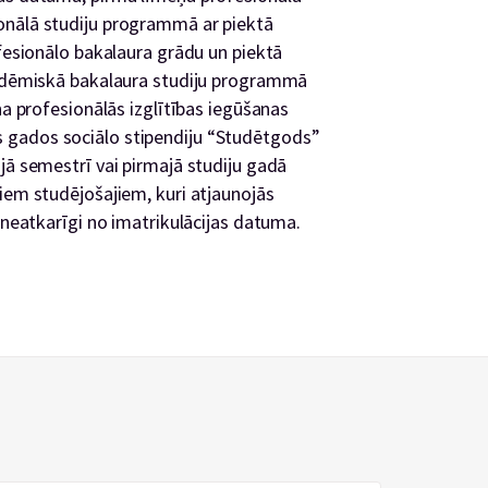
onālā studiju programmā ar piektā
ofesionālo bakalaura grādu un piektā
akadēmiskā bakalaura studiju programmā
ņa profesionālās izglītības iegūšanas
 gados sociālo stipendiju “Studētgods”
jā semestrī vai pirmajā studiju gadā
iem studējošajiem, kuri atjaunojās
) neatkarīgi no imatrikulācijas datuma.