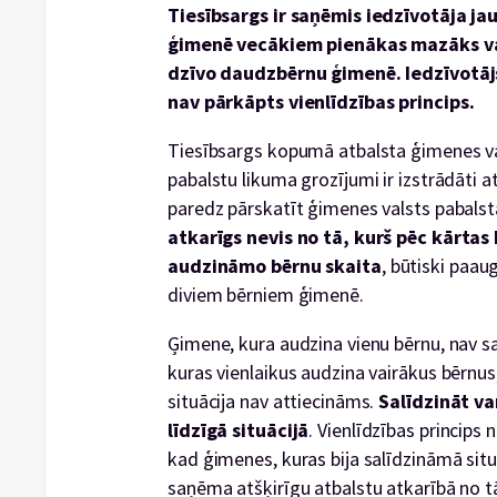
Tiesībsargs ir saņēmis iedzīvotāja ja
ģimenē vecākiem pienākas mazāks val
dzīvo daudzbērnu ģimenē. Iedzīvotāj
nav pārkāpts vienlīdzības princips.
Tiesībsargs kopumā atbalsta ģimenes val
pabalstu likuma grozījumi ir izstrādāti a
paredz pārskatīt ģimenes valsts pabalst
atkarīgs nevis no tā, kurš pēc kārtas 
audzināmo bērnu skaita
, būtiski paau
diviem bērniem ģimenē.
Ģimene, kura audzina vienu bērnu, nav 
kuras vienlaikus audzina vairākus bērnus, 
situācija nav attiecināms.
Salīdzināt va
līdzīgā situācijā
. Vienlīdzības princips 
kad ģimenes, kuras bija salīdzināmā situā
saņēma atšķirīgu atbalstu atkarībā no tā