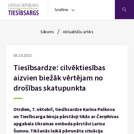
Izvēlne
/
Sākums
Aktualitāšu arhīvs
08.10.2025.
Tiesībsardze: cilvēktiesības
aizvien biežāk vērtējam no
drošības skatupunkta
Otrdien, 7. oktobrī, tiesībsardze Karina Palkova
un Tiesībsarga biroja pārstāvji tikās ar Čerņihivas
apgabala Ukrainas ombuda pārstāvi Larisu
Šumnu. Tikšanās laikā pārrunāta situācija