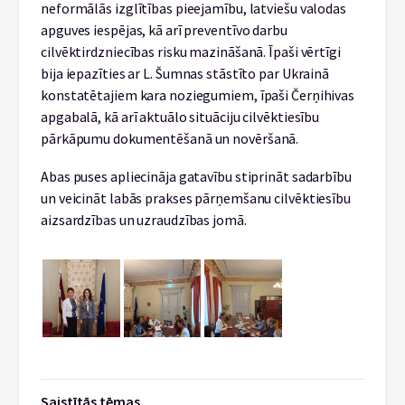
neformālās izglītības pieejamību, latviešu valodas
apguves iespējas, kā arī preventīvo darbu
cilvēktirdzniecības risku mazināšanā. Īpaši vērtīgi
bija iepazīties ar L. Šumnas stāstīto par Ukrainā
konstatētajiem kara noziegumiem, īpaši Čerņihivas
apgabalā, kā arī aktuālo situāciju cilvēktiesību
pārkāpumu dokumentēšanā un novēršanā.
Abas puses apliecināja gatavību stiprināt sadarbību
un veicināt labās prakses pārņemšanu cilvēktiesību
aizsardzības un uzraudzības jomā.
Saistītās tēmas