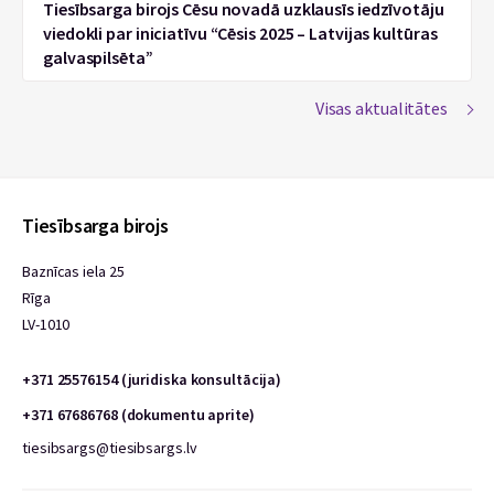
Tiesībsarga birojs Cēsu novadā uzklausīs iedzīvotāju
viedokli par iniciatīvu “Cēsis 2025 – Latvijas kultūras
galvaspilsēta”
Visas aktualitātes
Tiesībsarga birojs
Baznīcas iela 25
Rīga
LV-1010
+371 25576154 (juridiska konsultācija)
+371 67686768 (dokumentu aprite)
tiesibsargs@tiesibsargs.lv