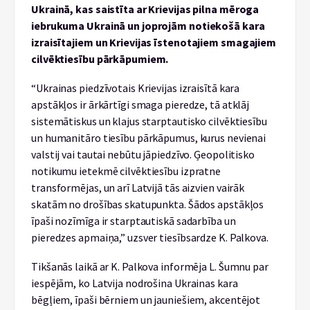
Ukrainā, kas saistīta ar Krievijas pilna mēroga
iebrukuma Ukrainā un joprojām notiekošā kara
izraisītajiem un Krievijas īstenotajiem smagajiem
cilvēktiesību pārkāpumiem.
“Ukrainas piedzīvotais Krievijas izraisītā kara
apstākļos ir ārkārtīgi smaga pieredze, tā atklāj
sistemātiskus un klajus starptautisko cilvēktiesību
un humanitāro tiesību pārkāpumus, kurus nevienai
valstij vai tautai nebūtu jāpiedzīvo. Ģeopolitisko
notikumu ietekmē cilvēktiesību izpratne
transformējas, un arī Latvijā tās aizvien vairāk
skatām no drošības skatupunkta. Šādos apstākļos
īpaši nozīmīga ir starptautiskā sadarbība un
pieredzes apmaiņa,” uzsver tiesībsardze K. Palkova.
Tikšanās laikā ar K. Palkova informēja L. Šumnu par
iespējām, ko Latvija nodrošina Ukrainas kara
bēgļiem, īpaši bērniem un jauniešiem, akcentējot