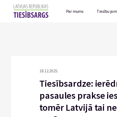
Par mums
Tiesību jo
18.12.2025.
Tiesībsardze: ierēdņ
pasaules prakse ies
tomēr Latvijā tai ne