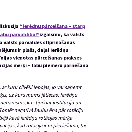
diskusija
“Ierēdņu pārcelšana – starp
 labu pārvaldību!”
izgaismo, ka valsts
ta valsts pārvaldes stiprināšanas
ulējums ir plašs, daļai ierēdņu
nijas vienotas pārcelšanas prakses
tācijas mērķi – labu piemēru pārnešana
ar kuru cilvēki lepojas, jo var saņemt
ķis, uz kuru mums jātiecas. Ierēdņu
 mehānisms, kā stiprināt institūciju un
Tomēr negatīvā šaubu ēna pār rotāciju
vijā kavē ierēdņu rotācijas mērķa
uācijās, kad rotācija ir nepieciešama, tai