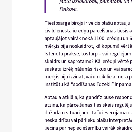
jābūt izskaidrotai, pamatotai un 
Palkova.
Tiesībsarga birojs ir veicis plašu aptauju 
civildienesta ierēdņu pārcelšanas tiesisk
aptaujājot vairāk nekā 1100 ierēdņu un 6
mērķis bija noskaidrot, kā kopumā vērtē
īstenotā prakse, tostarp – vai regulējums
skaidrs un saprotams? Kā ierēdņi vērtē 
saskata izrēķināšanās riskus un vai sar
mērķis bija izzināt, vai un cik lielā mērā
institūtu kā “sodīšanas līdzekli” ir pama
Aptauja atklāja, ka gandrīz puse respond
atzina, ka pārcelšanas tiesiskais regulē
dažādām situācijām. Taču ievērojama da
neskaidrību vai pārlieku plašu interpretā
liecina par nepieciešamību vairāk skaidr