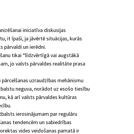
nizēšanai iniciatīva diskusijas
 it īpaši, ja jāvērtē situācijas, kurās
 pārvaldi un ierēdni.
lšanu tikai “līdzvērtīgā vai augstākā
am, jo valsts pārvaldes realitāte prasa
dņu pārcelšanas uzraudzības mehānismu
tbalstu neguva, norādot uz esošo tiesību
, kā arī valsts pārvaldes kultūras
ecību.
atbalsts ierosinājumam par regulāru
lšanas tendencēm un sabiedrības
korektas vides veidošanas pamatā ir