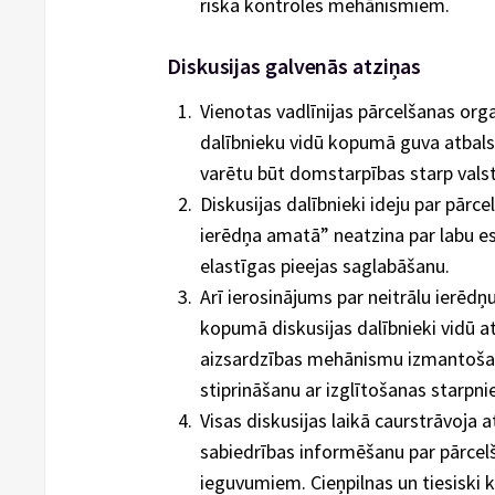
riska kontroles mehānismiem.
Diskusijas galvenās atziņas
Vienotas vadlīnijas pārcelšanas orga
dalībnieku vidū kopumā guva atbalstu,
varētu būt domstarpības starp valsts
Diskusijas dalībnieki ideju par pārce
ierēdņa amatā” neatzina par labu es
elastīgas pieejas saglabāšanu.
Arī ierosinājums par neitrālu ierē
kopumā diskusijas dalībnieki vidū a
aizsardzības mehānismu izmantošanu
stiprināšanu ar izglītošanas starpni
Visas diskusijas laikā caurstrāvoja 
sabiedrības informēšanu par pārce
ieguvumiem. Cieņpilnas un tiesiski 