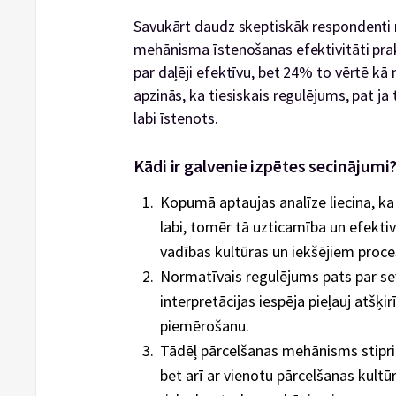
Savukārt daudz skeptiskāk respondenti 
mehānisma īstenošanas efektivitāti pra
par daļēji efektīvu, bet 24% to vērtē kā n
apzinās, ka tiesiskais regulējums, pat ja 
labi īstenots.
Kādi ir galvenie izpētes secinājumi
Kopumā aptaujas analīze liecina, ka 
labi, tomēr tā uzticamība un efektiv
vadības kultūras un iekšējiem proc
Normatīvais regulējums pats par se
interpretācijas iespēja pieļauj atšķ
piemērošanu.
Tādēļ pārcelšanas mehānisms stipri
bet arī ar vienotu pārcelšanas kult