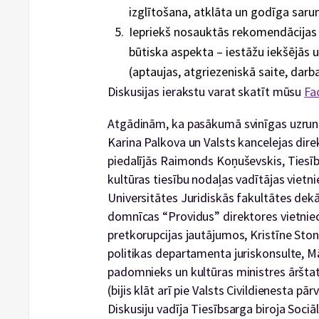
izglītošana, atklāta un godīga saru
Iepriekš nosauktās rekomendācijas 
būtiska aspekta – iestāžu iekšējās 
(aptaujas, atgriezeniskā saite, darba
Diskusijas ierakstu varat skatīt mūsu
Fa
Atgādinām, ka pasākumā svinīgas uzrunas
Karina Palkova un Valsts kancelejas dire
piedalījās Raimonds Koņuševskis, Tiesī
kultūras tiesību nodaļas vadītājas vietni
Universitātes Juridiskās fakultātes dekā
domnīcas “Providus” direktores vietniec
pretkorupcijas jautājumos, Kristīne Ston
politikas departamenta juriskonsulte, M
padomnieks un kultūras ministres āršta
(bijis klāt arī pie Valsts Civildienesta p
Diskusiju vadīja Tiesībsarga biroja Soci