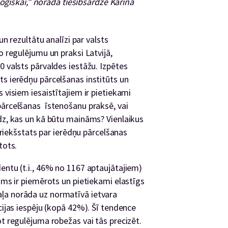
loģiskai,” norāda tiesībsardze Karina
un rezultātu analīzi par valsts
o regulējumu un praksi Latvijā,
0 valsts pārvaldes iestāžu. Izpētes
ts ierēdņu pārcelšanas institūts un
 visiem iesaistītajiem ir pietiekami
pārcelšanas īstenošanu praksē, vai
edz, kas un kā būtu maināms? Vienlaikus
 priekšstats par ierēdņu pārcelšanas
tots.
entu (t.i., 46% no 1167 aptaujātajiem)
jums ir piemērots un pietiekami elastīgs
ļa norāda uz normatīvā ietvara
cijas iespēju (kopā 42%). Šī tendence
ot regulējuma robežas vai tās precizēt.