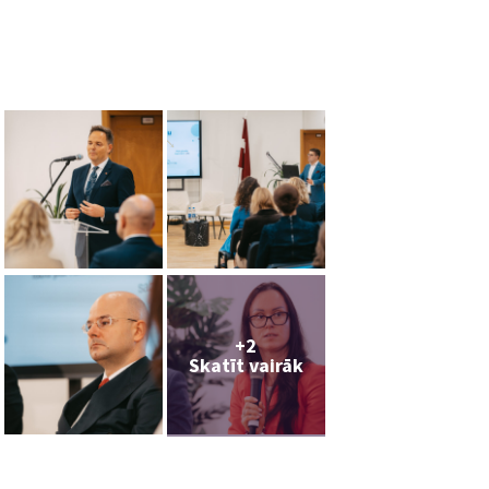
+2
Skatīt vairāk