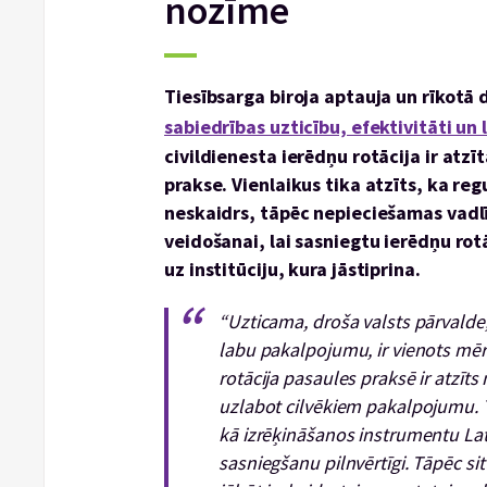
nozīme
Tiesībsarga biroja aptauja un rīkotā 
sabiedrības uzticību, efektivitāti un
civildienesta ierēdņu rotācija ir atzī
prakse. Vienlaikus tika atzīts, ka reg
neskaidrs, tāpēc nepieciešamas vadlī
veidošanai, lai sasniegtu ierēdņu ro
uz institūciju, kura jāstiprina.
“Uzticama, droša valsts pārvalde, 
labu pakalpojumu, ir vienots mēr
rotācija pasaules praksē ir atzīts
uzlabot cilvēkiem pakalpojumu. 
kā izrēķināšanos instrumentu Lat
sasniegšanu pilnvērtīgi. Tāpēc sit