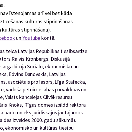
na.
nav īstenojamas arī vel bez kāda
uzticēšanās kultūras stiprināšanas
 kultūras stiprināšana).
cebook
un
Youtube
kontā.
 teica Latvijas Republikas tiesībsardze
ktors Raivis Kronbergs. Diskusijā
bsarga biroja Sociālo, ekonomisko un
eks, Edvīns Danovskis, Latvijas
ns, asociētais profesors, Līga Stafecka,
e, vadošā pētniece labas pārvaldības un
e, Valsts kancelejas Cilvēkresursu
āris Knoks, Rīgas domes izpilddirektora
ta padomnieks juridiskajos jautājumos
ārvaldes izveides 2000. gadu sākumā).
ālo, ekonomisko un kultūras tiesību