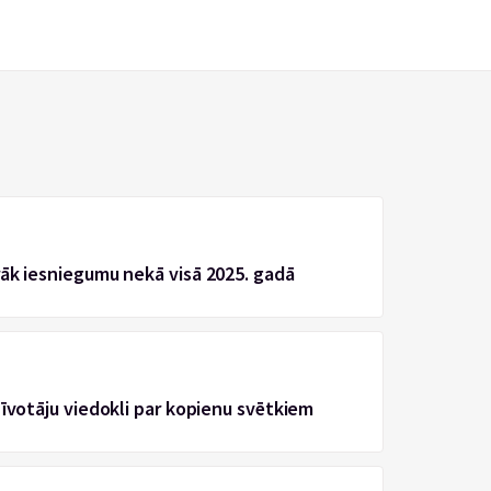
rāk iesniegumu nekā visā 2025. gadā
zīvotāju viedokli par kopienu svētkiem