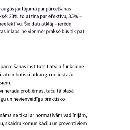
raugās jautājumā par pārcelšanas
ksē: 23% to atzina par efektīvu, 35% –
eefektīvu. Šie dati atklāj – ierēdņi
tas ir labs, ne vienmēr praksē būs tik pat
?
pārcelšanas institūts Latvijā funkcionē
itāte ir būtiski atkarīga no iestāžu
esiem.
vi nerada problēmas, taču tā plašā
irīgu un nevienveidīgu praktisko
nāms ne tikai ar normatīvām vadlīnijām,
ūru, skaidru komunikāciju un preventīviem