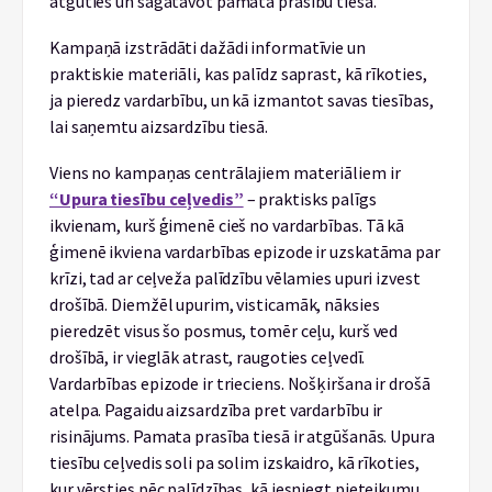
atgūties un sagatavot pamata prasību tiesā.
Kampaņā izstrādāti dažādi informatīvie un
praktiskie materiāli, kas palīdz saprast, kā rīkoties,
ja pieredz vardarbību, un kā izmantot savas tiesības,
lai saņemtu aizsardzību tiesā.
Viens no kampaņas centrālajiem materiāliem ir
“Upura tiesību ceļvedis”
– praktisks palīgs
ikvienam, kurš ģimenē cieš no vardarbības. Tā kā
ģimenē ikviena vardarbības epizode ir uzskatāma par
krīzi, tad ar ceļveža palīdzību vēlamies upuri izvest
drošībā. Diemžēl upurim, visticamāk, nāksies
pieredzēt visus šo posmus, tomēr ceļu, kurš ved
drošībā, ir vieglāk atrast, raugoties ceļvedī.
Vardarbības epizode ir trieciens. Nošķiršana ir drošā
atelpa. Pagaidu aizsardzība pret vardarbību ir
risinājums. Pamata prasība tiesā ir atgūšanās. Upura
tiesību ceļvedis soli pa solim izskaidro, kā rīkoties,
kur vērsties pēc palīdzības, kā iesniegt pieteikumu