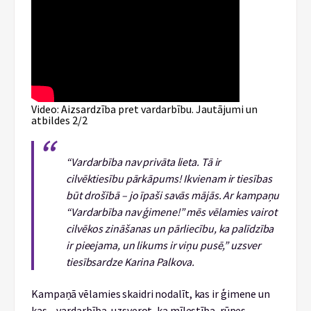
Video: Aizsardzība pret vardarbību. Jautājumi un
atbildes 2/2
“Vardarbība nav privāta lieta. Tā ir
cilvēktiesību pārkāpums! Ikvienam ir tiesības
būt drošībā – jo īpaši savās mājās. Ar kampaņu
“Vardarbība nav ģimene!” mēs vēlamies vairot
cilvēkos zināšanas un pārliecību, ka palīdzība
ir pieejama, un likums ir viņu pusē,” uzsver
tiesībsardze Karina Palkova.
Kampaņā vēlamies skaidri nodalīt, kas ir ģimene un
kas – vardarbība, uzsverot, ka mīlestība, rūpes,