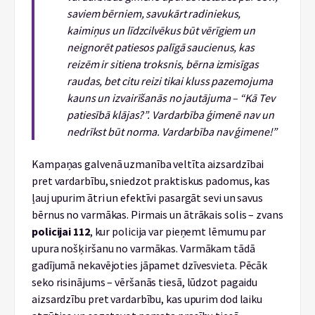
saviem bērniem, savukārt radiniekus,
kaimiņus un līdzcilvēkus būt vērīgiem un
neignorēt patiesos palīgā saucienus, kas
reizēm ir sitiena troksnis, bērna izmisīgas
raudas, bet citu reizi tikai kluss pazemojuma
kauns un izvairīšanās no jautājuma – “Kā Tev
patiesībā klājas?”. Vardarbība ģimenē nav un
nedrīkst būt norma. Vardarbība nav ģimene!”
Kampaņas galvenā uzmanība veltīta aizsardzībai
pret vardarbību, sniedzot praktiskus padomus, kas
ļauj upurim ātri un efektīvi pasargāt sevi un savus
bērnus no varmākas. Pirmais un ātrākais solis – zvans
policijai 112
, kur policija var pieņemt lēmumu par
upura nošķiršanu no varmākas. Varmākam tādā
gadījumā nekavējoties jāpamet dzīvesvieta. Pēcāk
seko risinājums – vēršanās tiesā, lūdzot pagaidu
aizsardzību pret vardarbību, kas upurim dod laiku