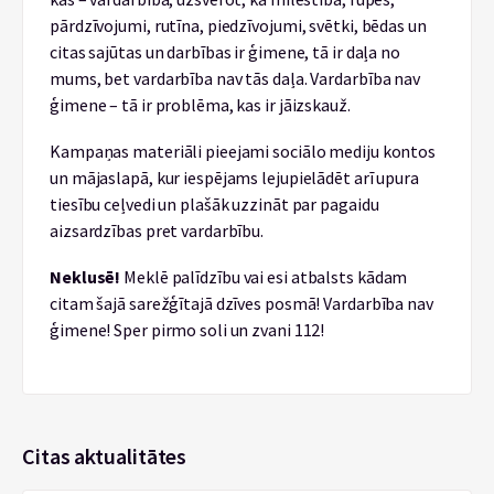
pārdzīvojumi, rutīna, piedzīvojumi, svētki, bēdas un
citas sajūtas un darbības ir ģimene, tā ir daļa no
mums, bet vardarbība nav tās daļa. Vardarbība nav
ģimene – tā ir problēma, kas ir jāizskauž.
Kampaņas materiāli pieejami sociālo mediju kontos
un mājaslapā, kur iespējams lejupielādēt arī upura
tiesību ceļvedi un plašāk uzzināt par pagaidu
aizsardzības pret vardarbību.
Neklusē!
Meklē palīdzību vai esi atbalsts kādam
citam šajā sarežģītajā dzīves posmā! Vardarbība nav
ģimene! Sper pirmo soli un zvani 112!
Citas aktualitātes