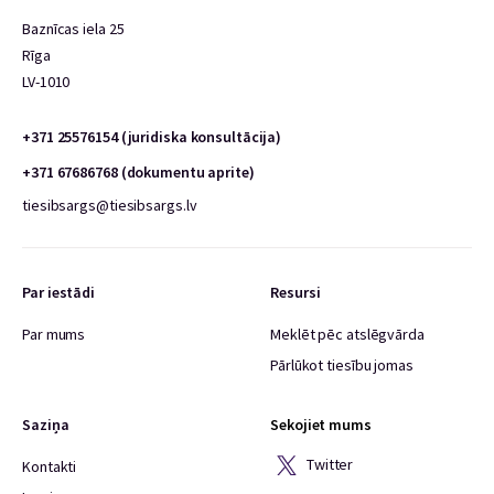
Baznīcas iela 25
Rīga
LV-1010
+371 25576154 (juridiska konsultācija)
+371 67686768 (dokumentu aprite)
tiesibsargs@tiesibsargs.lv
Par iestādi
Resursi
Par mums
Meklēt pēc atslēgvārda
Pārlūkot tiesību jomas
Saziņa
Sekojiet mums
Twitter
Kontakti