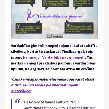
Vardarbība ģimenē ir nepieļaujama. Lai atbalstītu
cilvēkus, kuri ar to saskaras, Tiesībsarga birojs
īsteno
kampaņu “Vardarbība nav ģimene!”
. Tās
mērķis ir sniegt praktiskus padomus vardarbības
upurim, kā atgriezties normālā dzīvē un drošībā.
Visus kampaņas materiālus vienkopus varat atrast
mūsu
resursu sadaļā pie informatīvajiem
materiāliem
.
Tiesībsardze Karina Palkova: “Aicinu
vardarbības ģimenē upurus iestāties par sevi,