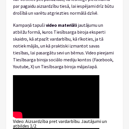
par pagaidu aizsardzību tiesā, lai iespējami drīz būtu
drošībā un varētu atgriezties normālā dzīvē.
Kampaņā tapuši
video materiāli
jautājumu un
atbilžu formā, kuros Tiesībsarga biroja eksperti
skaidro, kā atpazīt vardarbību, kā rīkoties, ja tā
notiek mājās, un kā praktiski izmantot savas
tiesības, lai pasargātu sevi un bērnus. Video pieejami
Tiesībsarga biroja sociālo mediju kontos (Facebook,
Youtube, X) un Tiesībsarga biroja mājaslapā.
Video: Aizsardzība pret vardarbību. Jautājumi un
atbildes 1/2