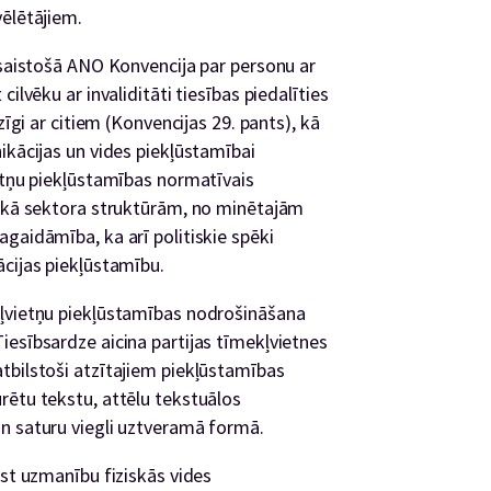
vēlētājiem.
 saistošā ANO Konvencija par personu ar
ilvēku ar invaliditāti tiesības piedalīties
zīgi ar citiem (Konvencijas 29. pants), kā
ikācijas un vides piekļūstamībai
ietņu piekļūstamības normatīvais
iskā sektora struktūrām, no minētajām
gaidāmība, ka arī politiskie spēki
ācijas piekļūstamību.
kļvietņu piekļūstamības nodrošināšana
iesībsardze aicina partijas tīmekļvietnes
tbilstoši atzītajiem piekļūstamības
rētu tekstu, attēlu tekstuālos
n saturu viegli uztveramā formā.
rst uzmanību fiziskās vides