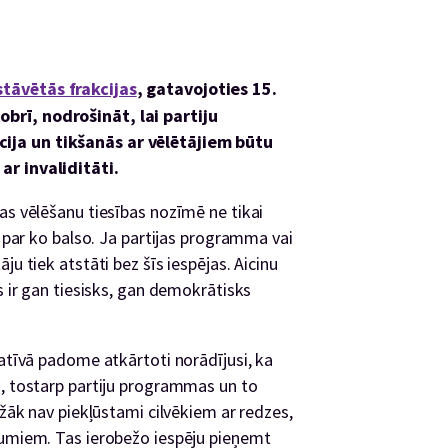
stāvētās frakcijas
, gatavojoties 15.
brī, nodrošināt, lai partiju
ija un tikšanās ar vēlētājiem būtu
ar invaliditāti.
as vēlēšanu tiesības nozīmē ne tikai
, par ko balso. Ja partijas programma vai
ju tiek atstāti bez šīs iespējas. Aicinu
s ir gan tiesisks, gan demokrātisks
tatīvā padome atkārtoti norādījusi, ka
s, tostarp partiju programmas un to
ežāk nav piekļūstami cilvēkiem ar redzes,
jumiem. Tas ierobežo iespēju pieņemt