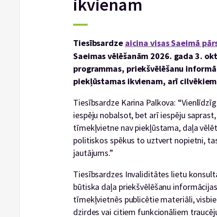
ikvienam
Tiesībsardze
aicina visas Saeimā pār
Saeimas vēlēšanām 2026. gada 3. okto
programmas, priekšvēlēšanu informāc
piekļūstamas ikvienam, arī cilvēkiem 
Tiesībsardze Karina Palkova: “Vienlīdzīg
iespēju nobalsot, bet arī iespēju saprast
tīmekļvietne nav piekļūstama, daļa vēlētā
politiskos spēkus to uztvert nopietni, ta
jautājums.”
Tiesībsardzes Invaliditātes lietu konsul
būtiska daļa priekšvēlēšanu informācija
tīmekļvietnēs publicētie materiāli, visbi
dzirdes vai citiem funkcionāliem traucē