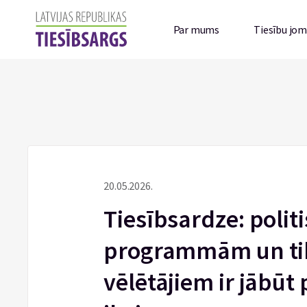
Par mums
Tiesību jo
20.05.2026.
Tiesībsardze: politi
programmām un ti
vēlētājiem ir jābū