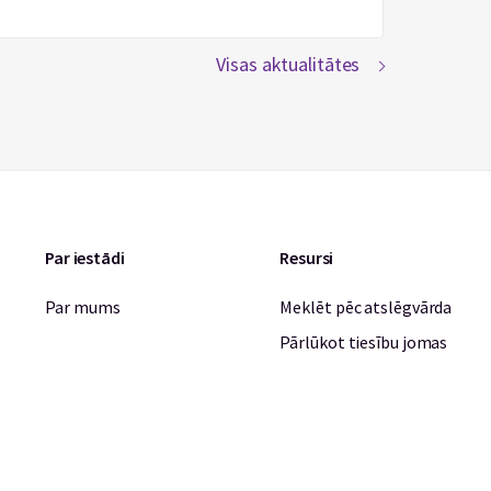
Visas aktualitātes
Par iestādi
Resursi
Par mums
Meklēt pēc atslēgvārda
Pārlūkot tiesību jomas