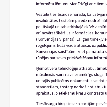
informētu lēmumu vienlīdzīgi ar citiem 
Vēstulē tiesībsardze norāda, ka Latvijai
invaliditātes tiesībām paredz nodrošināt c
politiskajā un sabiedriskajā dzīvē vienlīd
arī novērst šķēršļus informācijas, komun
(Konvencijas 9. pants). Lai gan tīmekļv
regulējums tiešā veidā attiecas uz publ
Konvencijas saistībām izriet pamatota sa
rūpējas par savas priekšvēlēšanu inform
Ņemot vērā tehnoloģiju attīstību, tīme
mūsdienās vairs nav nesamērīgs slogs. T
un tajās publicētos dokumentus veidot a
standartiem, tostarp nodrošinot struktu
aprakstus, pietiekamu krāsu kontrastu u
Tiesībsarga birojs iesaka partijām pievē