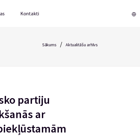
mas
Kontakti
/
Sākums
Aktualitāšu arhīvs
sko partiju
kšanās ar
t piekļūstamām