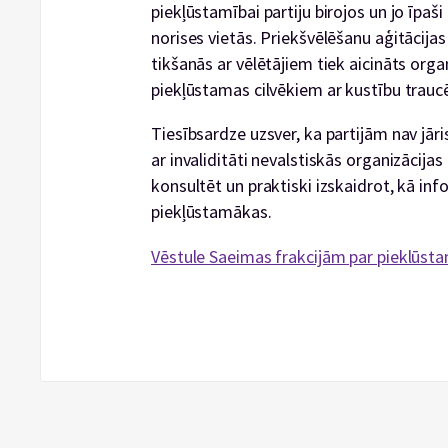
piekļūstamībai partiju birojos un jo īpaš
norises vietās. Priekšvēlēšanu aģitācijas
tikšanās ar vēlētājiem tiek aicināts organi
piekļūstamas cilvēkiem ar kustību trau
Tiesībsardze uzsver, ka partijām nav jār
ar invaliditāti nevalstiskās organizācija
konsultēt un praktiski izskaidrot, kā inf
piekļūstamākas.
Vēstule Saeimas frakcijām par pieklūst