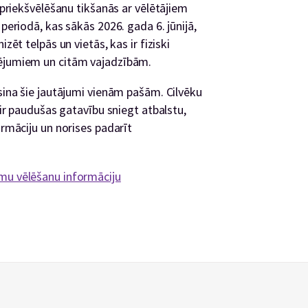
i priekšvēlēšanu tikšanās ar vēlētājiem
 periodā, kas sākās 2026. gada 6. jūnijā,
zēt telpās un vietās, kas ir fiziski
cējumiem un citām vajadzībām.
isina šie jautājumi vienām pašām. Cilvēku
s ir paudušas gatavību sniegt atbalstu,
ormāciju un norises padarīt
amu vēlēšanu informāciju