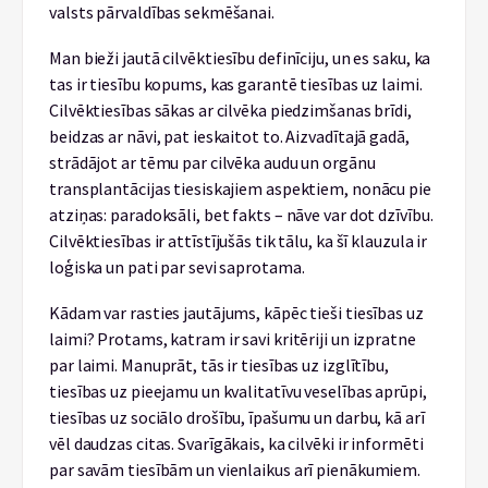
valsts pārvaldības sekmēšanai.
Man bieži jautā cilvēktiesību definīciju, un es saku, ka
tas ir tiesību kopums, kas garantē tiesības uz laimi.
Cilvēktiesības sākas ar cilvēka piedzimšanas brīdi,
beidzas ar nāvi, pat ieskaitot to. Aizvadītajā gadā,
strādājot ar tēmu par cilvēka audu un orgānu
transplantācijas tiesiskajiem aspektiem, nonācu pie
atziņas: paradoksāli, bet fakts – nāve var dot dzīvību.
Cilvēktiesības ir attīstījušās tik tālu, ka šī klauzula ir
loģiska un pati par sevi saprotama.
Kādam var rasties jautājums, kāpēc tieši tiesības uz
laimi? Protams, katram ir savi kritēriji un izpratne
par laimi. Manuprāt, tās ir tiesības uz izglītību,
tiesības uz pieejamu un kvalitatīvu veselības aprūpi,
tiesības uz sociālo drošību, īpašumu un darbu, kā arī
vēl daudzas citas. Svarīgākais, ka cilvēki ir informēti
par savām tiesībām un vienlaikus arī pienākumiem.