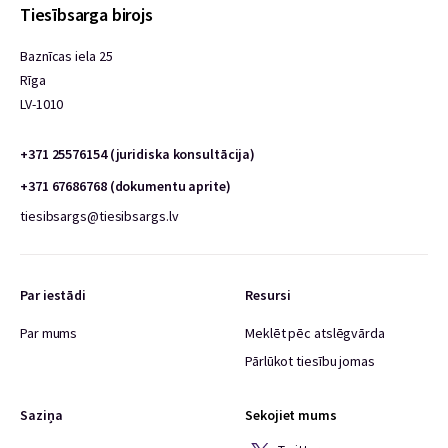
Tiesībsarga birojs
Baznīcas iela 25
Rīga
LV-1010
+371 25576154 (juridiska konsultācija)
+371 67686768 (dokumentu aprite)
tiesibsargs@tiesibsargs.lv
Par iestādi
Resursi
Par mums
Meklēt pēc atslēgvārda
Pārlūkot tiesību jomas
Saziņa
Sekojiet mums