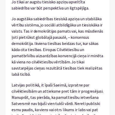
Jo tikai ar augstu tiesisko apziņu apveltīta
sabiedrība var būt perspektīva un ilgtspējīga.
Jo augstāka sabiedrības tiesiskā apziņa un stabilāka
vērtību sistēma, jo sociāli atbildīgāka un tiesiskāka ir
valsts. Tas ir demokrātijas pamats vai, kas mūsdienās
ļoti pietrūkst globālajā pasaulē, – konsensus
demokrātija. Ikviena tiesības beidzas tur, kur sākas
kāda cita tiesības. Eiropas Cilvēktiesību un
pamatbrīvību aizsardzības konvencijā cieņa ir minēta
kā viena no cilvēktiesību vērtībām. Jo tikai
savstarpējas cieņas rezultātā tiesības tiek realizētas
labā ticībā.
Latvijas politikā, it īpaši Saeimā, izpratne par
cilvēktiesībām un attieksme pret tām ir progresējusi.
Manuprāt, tas pierāda, ka pamattiesību ietveršana
Satversmē nav bijuši vien tukši vārdi. Nereti publiski
esmu paudis, ka viens vai otrs likums ir labs vai pat