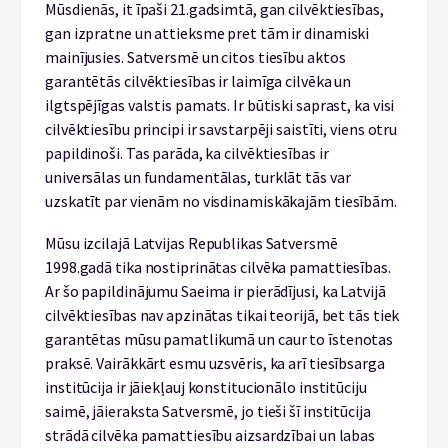
Mūsdienās, it īpaši 21.gadsimtā, gan cilvēktiesības,
gan izpratne un attieksme pret tām ir dinamiski
mainījusies. Satversmē un citos tiesību aktos
garantētās cilvēktiesības ir laimīga cilvēka un
ilgtspējīgas valstis pamats. Ir būtiski saprast, ka visi
cilvēktiesību principi ir savstarpēji saistīti, viens otru
papildinoši. Tas parāda, ka cilvēktiesības ir
universālas un fundamentālas, turklāt tās var
uzskatīt par vienām no visdinamiskākajām tiesībām.
Mūsu izcilajā Latvijas Republikas Satversmē
1998.gadā tika nostiprinātas cilvēka pamattiesības.
Ar šo papildinājumu Saeima ir pierādījusi, ka Latvijā
cilvēktiesības nav apzinātas tikai teorijā, bet tās tiek
garantētas mūsu pamatlikumā un caur to īstenotas
praksē. Vairākkārt esmu uzsvēris, ka arī tiesībsarga
institūcija ir jāiekļauj konstitucionālo institūciju
saimē, jāieraksta Satversmē, jo tieši šī institūcija
strādā cilvēka pamattiesību aizsardzībai un labas