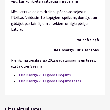
visu, kas konkrētajā situācijā ir iespējams.
Mēs katrs veidojam rītdienu pēc savas sejas un
līdzības. Veidosim to kopīgiem spēkiem, domājot un
gādājot par laimīgiem cilvēkiem un ilgtspējīgu
Latviju.
Patiesā cieņā
tiesībsargs Juris Jansons
Pielikumā tiesībsarga 2017.gada ziņojums un tēzes,
uzstājoties Saeimā
Tiesībsarga 2017.gada ziņojums
Tiesībsarga 2017.gada ziņojuma tēzes
Citas aktualitātes