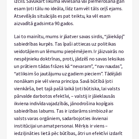
izcils. Savukārt likuma ieviešanā vai piemērošanā gan
esam ļoti tālu no ideāla, līdz tam vēl tāls ceļš ejams.
Atsevišķās situācijās es pat teiktu, ka vēl esam
aizvadītā gadsimta 90.gados.
Lai to mainītu, mums ir jāatver savas sirdis, “jāiekāpj”
sabiedrības kurpēs. Tas īpaši attiecas uz politikas
veidotājiem un lēmumu pieņēmējiem. Ir jāizvairās no
nespējnieku doktrīnas, proti, jādzēš no savas leksikas
un prātiem tādas frāzes kā “nevaram”, “nav naudas”,
“atliksim šo jautājumu uz gadiem pieciem”. Tādējādi
nonākam pie vēl viena principa. Savā būtībā ļoti
vienkārša, bet tajā pašā laikā ļoti būtiska, lai valsts
pārvalde darbotos efektīvi, – valstij ir jāieklausās
ikviena indivīda vajadzībās, jānodrošina kopīgais
sabiedrības labums. Tas ir izdarāms simbiozē ar
valsts varas orgāniem, sadarbojoties ikvienai
institūcijai un amatpersonai. Mērķis ir viens –
iedziļināties lietā pēc būtības, ātri un efektīvi izdarīt