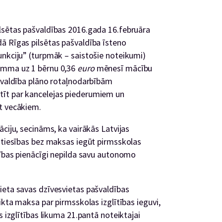
lsētas pašvaldības 2016.gada 16.februāra
ā Rīgas pilsētas pašvaldība īsteno
unkciju” (turpmāk – saistošie noteikumi)
umma uz 1 bērnu 0,36
euro
mēnesī mācību
ašvaldība plāno rotaļnodarbībām
tīt par kancelejas piederumiem un
t vecākiem.
āciju, secināms, ka vairākās Latvijas
a tiesības bez maksas iegūt pirmsskolas
dības pienācīgi nepilda savu autonomo
ieta savas dzīvesvietas pašvaldības
ikta maksa par pirmsskolas izglītības ieguvi,
s izglītības likuma 21.pantā noteiktajai