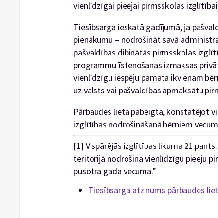
vienlīdzīgai pieejai pirmsskolas izglītībai
Tiesībsarga ieskatā gadījumā, ja pašvald
pienākumu – nodrošināt savā administrat
pašvaldības dibinātās pirmsskolas izglītī
programmu īstenošanas izmaksas privāt
vienlīdzīgu iespēju pamata ikvienam bē
uz valsts vai pašvaldības apmaksātu pirm
Pārbaudes lieta pabeigta, konstatējot v
izglītības nodrošināšanā bērniem vecum
[1]
Vispārējās izglītības likuma 21.pants
teritorijā nodrošina vienlīdzīgu pieeju 
pusotra gada vecuma.”
Tiesībsarga atzinums pārbaudes lie