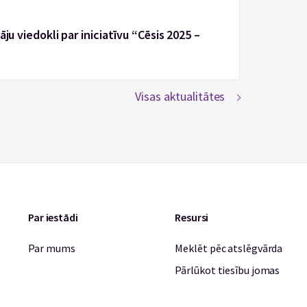
ju viedokli par iniciatīvu “Cēsis 2025 –
Visas aktualitātes
Par iestādi
Resursi
Par mums
Meklēt pēc atslēgvārda
Pārlūkot tiesību jomas