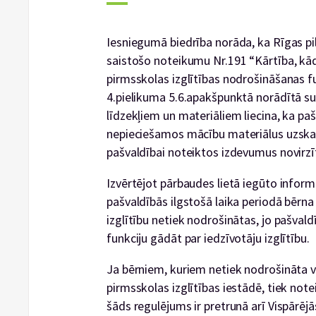
Iesniegumā biedrība norāda, ka Rīgas pi
saistošo noteikumu Nr.191 “Kārtība, kād
pirmsskolas izglītības nodrošināšanas f
4.pielikuma 5.6.apakšpunktā norādītā s
līdzekļiem un materiāliem liecina, ka p
nepieciešamos mācību materiālus uzska
pašvaldībai noteiktos izdevumus novirzī
Izvērtējot pārbaudes lietā iegūto inform
pašvaldībās ilgstošā laika periodā bērn
izglītību netiek nodrošinātas, jo pašval
funkciju gādāt par iedzīvotāju izglītību.
Ja bērniem, kuriem netiek nodrošināta v
pirmsskolas izglītības iestādē, tiek note
šāds regulējums ir pretrunā arī Vispārējā