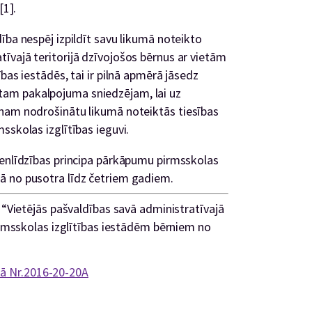
[1]
.
ība nespēj izpildīt savu likumā noteikto
īvajā teritorijā dzīvojošos bērnus ar vietām
bas iestādēs, tai ir pilnā apmērā jāsedz
am pakalpojuma sniedzējam, lai uz
rnam nodrošinātu likumā noteiktās tiesības
sskolas izglītības ieguvi.
ienlīdzības principa pārkāpumu pirmsskolas
ā no pusotra līdz četriem gadiem.
: “Vietējās pašvaldības savā administratīvajā
pirmsskolas izglītības iestādēm bērniem no
tā Nr.2016-20-20A