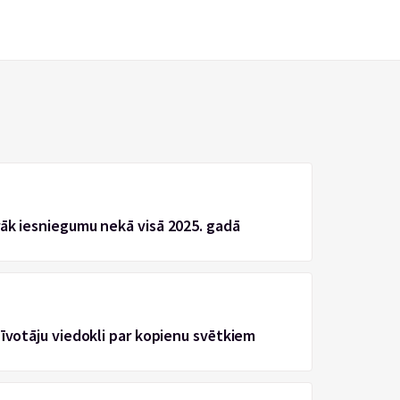
rāk iesniegumu nekā visā 2025. gadā
zīvotāju viedokli par kopienu svētkiem