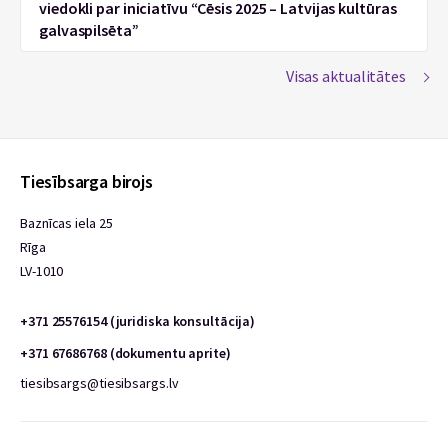
viedokli par iniciatīvu “Cēsis 2025 – Latvijas kultūras
galvaspilsēta”
Visas aktualitātes
Tiesībsarga birojs
Baznīcas iela 25
Rīga
LV-1010
+371 25576154 (juridiska konsultācija)
+371 67686768 (dokumentu aprite)
tiesibsargs@tiesibsargs.lv