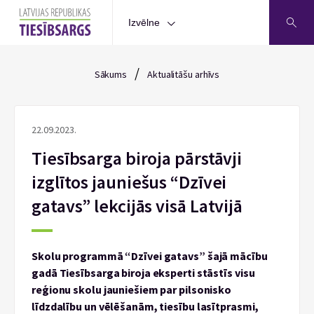
Izvēlne
/
Sākums
Aktualitāšu arhīvs
22.09.2023.
Tiesībsarga biroja pārstāvji
izglītos jauniešus “Dzīvei
gatavs” lekcijās visā Latvijā
Skolu programmā “Dzīvei gatavs” šajā mācību
gadā Tiesībsarga biroja eksperti stāstīs visu
reģionu skolu jauniešiem par pilsonisko
līdzdalību un vēlēšanām, tiesību lasītprasmi,