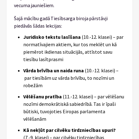
vecuma jauniešiem.
Šajā mācību gadā Tiesībsarga biroja pārstāvji
piedāvās šādas lekcijas:
Juridisko tekstu lasīšana
(10.-12. klasei) – par
normatīvajiem aktiem, kur tos meklēt un kā
piemērot ikdienas situācijās, attīstot savu
tiesību lasītprasmi
Vārda brīvība un naida runa
(10.-12. klasei) –
par tiesībām uz vārda brīvību, to nozīmi un
robežām
Vēlēšanu pratība
(11.-12. klasei) – par vēlēšanu
nozīmi demokrātiskā sabiedrībā. Tas ir īpaši
būtiski, tuvojoties Eiropas parlamenta
vēlēšanām
Kā nekļūt par cilvēku tirdzniecības upuri?
(7.-9. klasei) – par cilvēku tirdzniecības