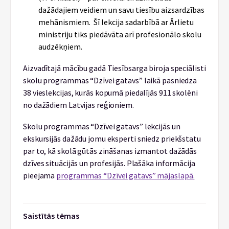
dažādajiem veidiem un savu tiesību aizsardzības
mehānismiem. Šī lekcija sadarbībā ar Ārlietu
ministriju tiks piedāvāta arī profesionālo skolu
audzēkņiem.
Aizvadītajā mācību gadā Tiesībsarga biroja speciālisti
skolu programmas “Dzīvei gatavs” laikā pasniedza
38 vieslekcijas, kurās kopumā piedalījās 911 skolēni
no dažādiem Latvijas reģioniem.
Skolu programmas “Dzīvei gatavs” lekcijās un
ekskursijās dažādu jomu eksperti sniedz priekšstatu
par to, kā skolā gūtās zināšanas izmantot dažādās
dzīves situācijās un profesijās. Plašāka informācija
pieejama
programmas “Dzīvei gatavs” mājaslapā.
Saistītās tēmas