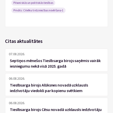
Pilsoniskās un politiskās tiesības
Privāts: Cilvēku tirdzniecības novēršana-1
Citas aktualitātes
07.08.2026.
Septiņos mēnešos Tiesībsarga birojs saņēmis vairāk
iesniegumu nekā visā 2025. gadā
06.08.2026.
Tiesībsarga birojs Alūksnes novadā uzklausīs
iedzīvotāju viedokli par kopienu svētkiem
06.08.2026.
Tiesībsarga birojs Cēsu novadā uzklausīs iedzīvotāju