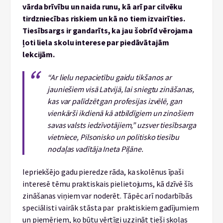
vārda brīvību un naida runu, kā arī par cilvēku
tirdzniecības riskiem un kā no tiem izvairīties.
Tiesībsargs ir gandarīts, ka jau šobrīd vērojama
ļoti liela skolu interese par piedāvātajām
lekcijām.
“Ar lielu nepacietību gaidu tikšanos ar
jauniešiem visā Latvijā, lai sniegtu zināšanas,
kas var palīdzēt gan profesijas izvēlē, gan
vienkārši ikdienā kā atbildīgiem un zinošiem
savas valsts iedzīvotājiem,” uzsver tiesībsarga
vietniece, Pilsonisko un politisko tiesību
nodaļas vadītāja Ineta Piļāne.
Iepriekšējo gadu pieredze rāda, ka skolēnus īpaši
interesē tēmu praktiskais pielietojums, kā dzīvē šīs
zināšanas viņiem var noderēt. Tāpēc arī nodarbībās
speciālisti vairāk stāsta par praktiskiem gadījumiem
un piemēriem, ko būtu vērtīgi uzzināt tieši skolas