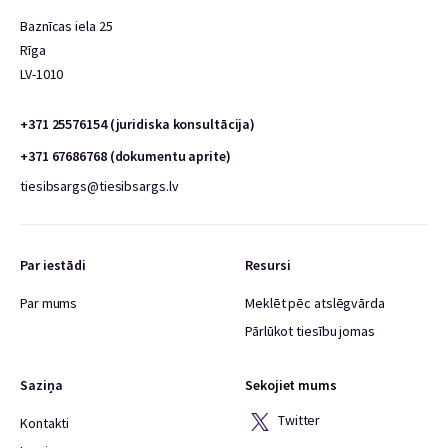
Baznīcas iela 25
Rīga
LV-1010
+371 25576154 (juridiska konsultācija)
+371 67686768 (dokumentu aprite)
tiesibsargs@tiesibsargs.lv
Par iestādi
Resursi
Par mums
Meklēt pēc atslēgvārda
Pārlūkot tiesību jomas
Saziņa
Sekojiet mums
Twitter
Kontakti