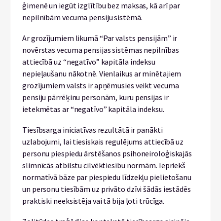
ģimenē un iegūt izglītību bez maksas, kā arī par
nepilnībām vecuma pensiju sistēmā.
Ar grozījumiem likumā “Par valsts pensijām” ir
novērstas vecuma pensijas sistēmas nepilnības
attiecībā uz “negatīvo” kapitāla indeksu
nepieļaušanu nākotnē. Vienlaikus ar minētajiem
grozījumiem valsts ir apņēmusies veikt vecuma
pensiju pārrēķinu personām, kuru pensijas ir
ietekmētas ar “negatīvo” kapitāla indeksu.
Tiesībsarga iniciatīvas rezultātā ir panākti
uzlabojumi, lai tiesiskais regulējums attiecībā uz
personu piespiedu ārstēšanos psihoneiroloģiskajās
slimnīcās atbilstu cilvēktiesību normām. Iepriekš
normatīvā bāze par piespiedu līdzekļu pielietošanu
un personu tiesībām uz privāto dzīvi šādās iestādēs
praktiski neeksistēja vai tā bija ļoti trūcīga.