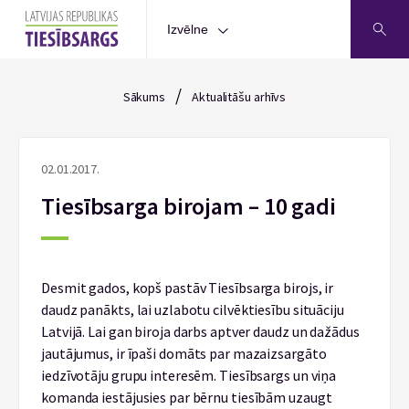
Izvēlne
/
Sākums
Aktualitāšu arhīvs
02.01.2017.
Tiesībsarga birojam – 10 gadi
Desmit gados, kopš pastāv Tiesībsarga birojs, ir
daudz panākts, lai uzlabotu cilvēktiesību situāciju
Latvijā. Lai gan biroja darbs aptver daudz un dažādus
jautājumus, ir īpaši domāts par mazaizsargāto
iedzīvotāju grupu interesēm. Tiesībsargs un viņa
komanda iestājusies par bērnu tiesībām uzaugt