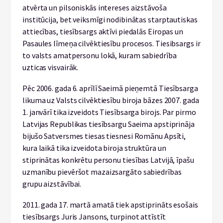
atvērta un pilsoniskās intereses aizstāvoša
institūcija, bet veiksmīgi nodibinātas starptautiskas
attiecības, tiesībsargs aktīvi piedalās Eiropas un
Pasaules līmeņa cilvēktiesību procesos. Tiesibsargs ir
to valsts amatpersonu lokā, kuram sabiedrība
uzticas visvairāk.
Pēc 2006. gada 6. aprīlī Saeimā pieņemtā Tiesībsarga
likuma uz Valsts cilvēktiesību biroja bāzes 2007. gada
1. janvārī tika izveidots Tiesībsarga birojs. Par pirmo
Latvijas Republikas tiesībsargu Saeima apstiprināja
bijušo Satversmes tiesas tiesnesi Romānu Apsīti,
kura laikā tika izveidota biroja struktūra un
stiprinātas konkrētu personu tiesības Latvijā, īpašu
uzmanību pievēršot mazaizsargāto sabiedrības
grupu aizstāvībai.
2011. gada 17. martā amatā tiek apstiprināts esošais
tiesībsargs Juris Jansons, turpinot attīstīt