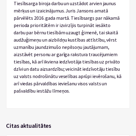
Tiesībsarga biroja darbu un uzstādot arvien jaunus
mērķus un izaicinājumus. Juris Jansons amatā
pārvēlēts 2016. gada martā. Tiesībsargs par nākamā
perioda prioritātēm ir izvirzījis turpināt iesākto
darbu par bērnu tiesībām uzaugt ģimenē, tai skaitā
audžuģimeņu un aizbildņu kustības attīstību, vērst
uzmanību jaundzimušo nepilsoņu jautājumam,
aizstāvēt personu ar garīga rakstura traucējumiem
tiesības, kā arī ikviena iedzīvotāja tiesības uz privāto
dzīvi un datu aizsardzību; veicināt iedzīvotāju tiesību
uz valsts nodrošinātu veselības aprūpi ievērošanu, kā
arī viedas pārvaldības ieviešanu visos valsts un
pašvaldību iestāžu līmeņos.
Citas aktualitātes