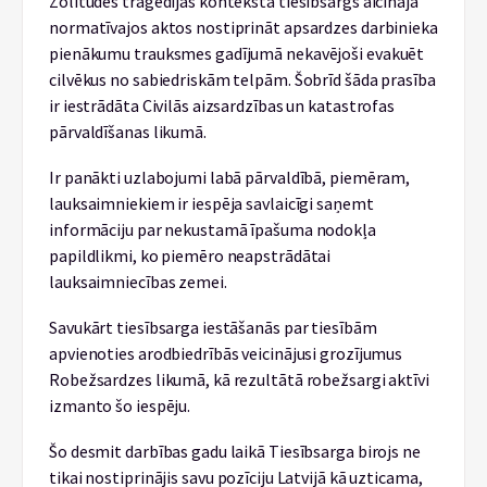
Zolitūdes traģēdijas kontekstā tiesībsargs aicināja
normatīvajos aktos nostiprināt apsardzes darbinieka
pienākumu trauksmes gadījumā nekavējoši evakuēt
cilvēkus no sabiedriskām telpām. Šobrīd šāda prasība
ir iestrādāta Civilās aizsardzības un katastrofas
pārvaldīšanas likumā.
Ir panākti uzlabojumi labā pārvaldībā, piemēram,
lauksaimniekiem ir iespēja savlaicīgi saņemt
informāciju par nekustamā īpašuma nodokļa
papildlikmi, ko piemēro neapstrādātai
lauksaimniecības zemei.
Savukārt tiesībsarga iestāšanās par tiesībām
apvienoties arodbiedrībās veicinājusi grozījumus
Robežsardzes likumā, kā rezultātā robežsargi aktīvi
izmanto šo iespēju.
Šo desmit darbības gadu laikā Tiesībsarga birojs ne
tikai nostiprinājis savu pozīciju Latvijā kā uzticama,