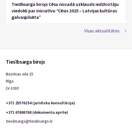
Tiesībsarga birojs Cēsu novadā uzklausīs iedzīvotāju
viedokli par iniciatīvu “Cēsis 2025 – Latvijas kultūras
galvaspilsēta”
Visas aktualitātes
Tiesībsarga birojs
Baznīcas iela 25
Rīga
LV-1010
+371 25576154 (juridiska konsultācija)
+371 67686768 (dokumentu aprite)
tiesibsargs@tiesibsargs.lv