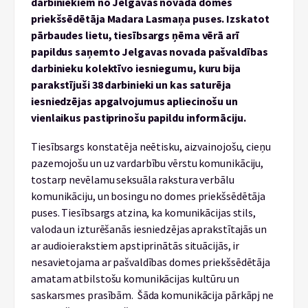
darbiniekiem no Jelgavas novada domes
priekšsēdētāja Madara Lasmaņa puses. Izskatot
pārbaudes lietu, tiesībsargs ņēma vērā arī
papildus saņemto Jelgavas novada pašvaldības
darbinieku kolektīvo iesniegumu, kuru bija
parakstījuši 38 darbinieki un kas saturēja
iesniedzējas apgalvojumus apliecinošu un
vienlaikus pastiprinošu papildu informāciju.
Tiesībsargs konstatēja neētisku, aizvainojošu, cieņu
pazemojošu un uz vardarbību vērstu komunikāciju,
tostarp nevēlamu seksuāla rakstura verbālu
komunikāciju, un bosingu no domes priekšsēdētāja
puses. Tiesībsargs atzina, ka komunikācijas stils,
valoda un izturēšanās iesniedzējas aprakstītajās un
ar audioierakstiem apstiprinātās situācijās, ir
nesavietojama ar pašvaldības domes priekšsēdētāja
amatam atbilstošu komunikācijas kultūru un
saskarsmes prasībām. Šāda komunikācija pārkāpj ne