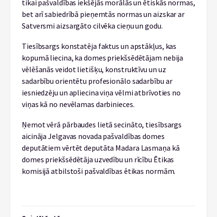
tikai pašvaldības iekšējās morālās un ētiskās normas,
bet arī sabiedrībā pieņemtās normas un aizskar ar
Satversmi aizsargāto cilvēka cieņu un godu.
Tiesībsargs konstatēja faktus un apstākļus, kas
kopumā liecina, ka domes priekšsēdētājam nebija
vēlēšanās veidot lietišķu, konstruktīvu un uz
sadarbību orientētu profesionālo sadarbību ar
iesniedzēju un apliecina viņa vēlmi atbrīvoties no
viņas kā no nevēlamas darbinieces.
Ņemot vērā pārbaudes lietā secināto, tiesībsargs
aicināja Jelgavas novada pašvaldības domes
deputātiem vērtēt deputāta Madara Lasmaņa kā
domes priekšsēdētāja uzvedību un rīcību Ētikas
komisijā atbilstoši pašvaldības ētikas normām.