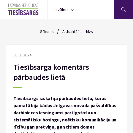
Izvēlne
/
Sākums
Aktualitāšu arhīvs
08.05.2024.
Tiesībsarga komentārs
pārbaudes lietā
Tiesībsargs izskatīja pārbaudes lietu, kuras
pamatā bija kādas Jelgavas novada pašvaldības
darbinieces iesniegums par ilgstošu un
sistemātisku bosingu, neētisku komunikāciju un
rīcību gan pret viņu, gan citiem domes