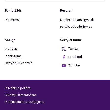
Par iestādi
Resursi
Par mums
Meklēt pēc atslēgvārda
Pārlūkot tiesību jomas
Saziņa
Sekojiet mums
Twitter
Kontakti
Iesniegums
Facebook
Darbinieku kontakti
Youtube
Privātuma politika
Sīkdatņu izmantošana
Piekļūstamības paziņojums