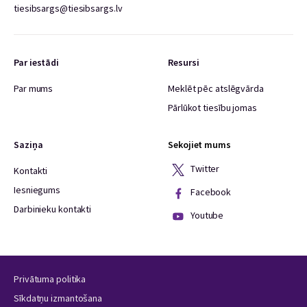
tiesibsargs@tiesibsargs.lv
Par iestādi
Resursi
Par mums
Meklēt pēc atslēgvārda
Pārlūkot tiesību jomas
Saziņa
Sekojiet mums
Twitter
Kontakti
Iesniegums
Facebook
Darbinieku kontakti
Youtube
Privātuma politika
Sīkdatņu izmantošana