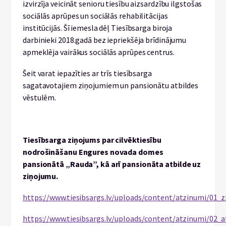
izvirzīja veicināt senioru tiesību aizsardzību ilgstošas
sociālās aprūpes un sociālās rehabilitācijas
institūcijās. Šī iemesla dēļ Tiesībsarga biroja
darbinieki 2018.gadā bez iepriekšēja brīdinājumu
apmeklēja vairākus sociālās aprūpes centrus.
Šeit varat iepazīties ar trīs tiesībsarga
sagatavotajiem ziņojumiem un pansionātu atbildes
vēstulēm.
Tiesībsarga ziņojums par cilvēktiesību
nodrošināšanu Engures novada domes
pansionātā „Rauda”, kā arī pansionāta atbilde uz
ziņojumu.
https://www.tiesibsargs.lv/uploads/content/atzinumi/01_
https://www.tiesibsargs.lv/uploads/content/atzinumi/02_