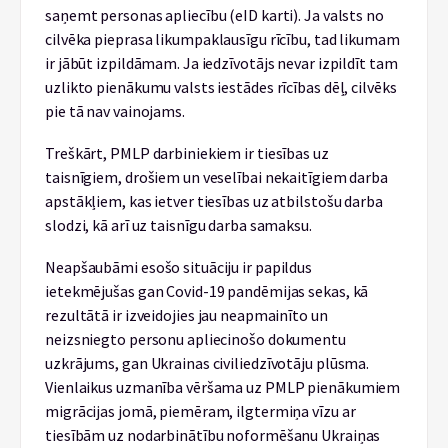
saņemt personas apliecību (eID karti). Ja valsts no
cilvēka pieprasa likumpaklausīgu rīcību, tad likumam
ir jābūt izpildāmam. Ja iedzīvotājs nevar izpildīt tam
uzlikto pienākumu valsts iestādes rīcības dēļ, cilvēks
pie tā nav vainojams.
Treškārt, PMLP darbiniekiem ir tiesības uz
taisnīgiem, drošiem un veselībai nekaitīgiem darba
apstākļiem, kas ietver tiesības uz atbilstošu darba
slodzi, kā arī uz taisnīgu darba samaksu.
Neapšaubāmi esošo situāciju ir papildus
ietekmējušas gan Covid-19 pandēmijas sekas, kā
rezultātā ir izveidojies jau neapmainīto un
neizsniegto personu apliecinošo dokumentu
uzkrājums, gan Ukrainas civiliedzīvotāju plūsma.
Vienlaikus uzmanība vēršama uz PMLP pienākumiem
migrācijas jomā, piemēram, ilgtermiņa vīzu ar
tiesībām uz nodarbinātību noformēšanu Ukraiņas