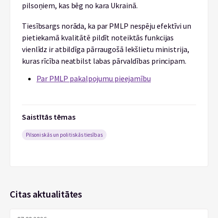
pilsoņiem, kas bēg no kara Ukrainā.
Tiesībsargs norāda, ka par PMLP nespēju efektīvi un
pietiekamā kvalitātē pildīt noteiktās funkcijas
vienlīdz ir atbildīga pārraugošā Iekšlietu ministrija,
kuras rīcība neatbilst labas pārvaldības principam.
Par PMLP pakalpojumu pieejamību
Saistītās tēmas
Pilsoniskās un politiskās tiesības
Citas aktualitātes