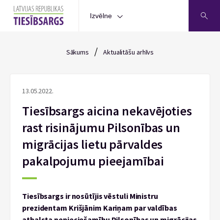
Izvēlne
/
Sākums
Aktualitāšu arhīvs
13.05.2022.
Tiesībsargs aicina nekavējoties
rast risinājumu Pilsonības un
migrācijas lietu pārvaldes
pakalpojumu pieejamībai
Tiesībsargs ir nosūtījis vēstuli Ministru
prezidentam Krišjānim Kariņam par valdības
atbalsta nepieciešamību Pilsonības un migrācijas