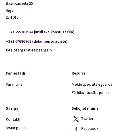
Baznīcas iela 25
Rīga
LV-1010
+371 25576154 (juridiska konsultācija)
+371 67686768 (dokumentu aprite)
tiesibsargs@tiesibsargs.lv
Par iestādi
Resursi
Par mums
Meklēt pēc atslēgvārda
Pārlūkot tiesību jomas
Saziņa
Sekojiet mums
Twitter
Kontakti
Iesniegums
Facebook