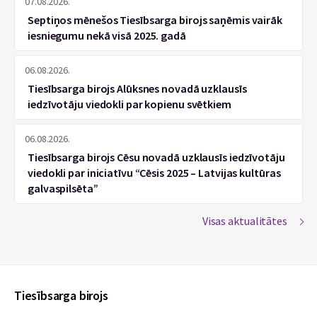
07.08.2026.
Septiņos mēnešos Tiesībsarga birojs saņēmis vairāk
iesniegumu nekā visā 2025. gadā
06.08.2026.
Tiesībsarga birojs Alūksnes novadā uzklausīs
iedzīvotāju viedokli par kopienu svētkiem
06.08.2026.
Tiesībsarga birojs Cēsu novadā uzklausīs iedzīvotāju
viedokli par iniciatīvu “Cēsis 2025 – Latvijas kultūras
galvaspilsēta”
Visas aktualitātes
Tiesībsarga birojs