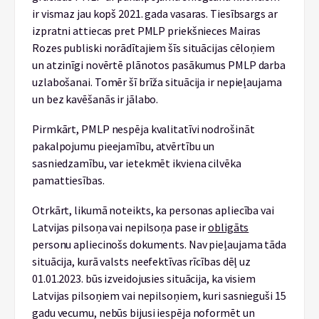
ir vismaz jau kopš 2021. gada vasaras. Tiesībsargs ar
izpratni attiecas pret PMLP priekšnieces Mairas
Rozes publiski norādītajiem šīs situācijas cēloņiem
un atzinīgi novērtē plānotos pasākumus PMLP darba
uzlabošanai. Tomēr šī brīža situācija ir nepieļaujama
un bez kavēšanās ir jālabo.
Pirmkārt, PMLP nespēja kvalitatīvi nodrošināt
pakalpojumu pieejamību, atvērtību un
sasniedzamību, var ietekmēt ikviena cilvēka
pamattiesības.
Otrkārt, likumā noteikts, ka personas apliecība vai
Latvijas pilsoņa vai nepilsoņa pase ir
obligāts
personu apliecinošs dokuments. Nav pieļaujama tāda
situācija, kurā valsts neefektīvas rīcības dēļ uz
01.01.2023. būs izveidojusies situācija, ka visiem
Latvijas pilsoņiem vai nepilsoņiem, kuri sasnieguši 15
gadu vecumu, nebūs bijusi iespēja noformēt un