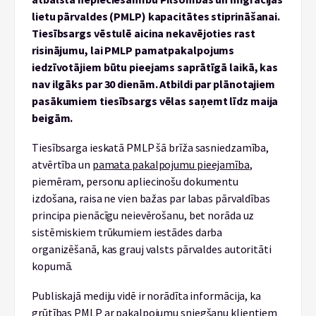
lietu pārvaldes (PMLP) kapacitātes stiprināšanai.
Tiesībsargs vēstulē aicina nekavējoties rast
risinājumu, lai PMLP pamatpakalpojums
iedzīvotājiem būtu pieejams saprātīgā laikā, kas
nav ilgāks par 30 dienām. Atbildi par plānotajiem
pasākumiem tiesībsargs vēlas saņemt līdz maija
beigām.
Tiesībsarga ieskatā PMLP šā brīža sasniedzamība,
atvērtība un
pamata pakalpojumu pieejamība
,
piemēram, personu apliecinošu dokumentu
izdošana, raisa ne vien bažas par labas pārvaldības
principa pienācīgu neievērošanu, bet norāda uz
sistēmiskiem trūkumiem iestādes darba
organizēšanā, kas grauj valsts pārvaldes autoritāti
kopumā.
Publiskajā mediju vidē ir norādīta informācija, ka
grūtības PMLP ar pakalpojumu sniegšanu klientiem