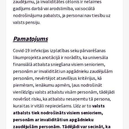
zaudējumu, ja invaliditātes cēlonis ir nelaimes
gadījums darbā vai arodslimība, vai sociālā
nodrošinājuma pabalsts, ja personai nav tiesību uz
valsts pensiju.
Pamatojums
Covid-19 infekcijas izplatības seku pārvarēšanas
likumprojekta anotācijā ir norādīts, ka universāla
finansiālā atbalsta sniegšana visiem senioriem,
personām ar invaliditāti un apgādnieku zaudējušām
personām, nevērtējot atsevišķus kritērijus, kā
piemēram, ienākumu apmērs, ļaus nodrošināt
vienlīdzīgu valsts atbalstu visām personām, tādējādi
novēršot risku, ka atbalstu nesaņemtu tā persona,
kurai tas ir vitāli nepieciešams. Līdz ar to
valsts
atbalsts tiek nodrošināts visiem senioriem,
personām ar invaliditāti un apgādnieku
zaudējušām personām.
Tādējādi var secināt, ka