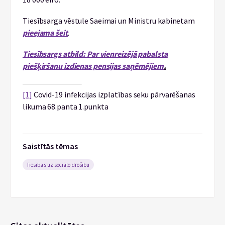
Tiesībsarga vēstule Saeimai un Ministru kabinetam
pieejama šeit
.
Tiesībsargs atbild: Par vienreizējā pabalsta
piešķiršanu izdienas pensijas saņēmējiem
.
[1]
Covid-19 infekcijas izplatības seku pārvarēšanas
likuma 68.panta 1.punkta
Saistītās tēmas
Tiesības uz sociālo drošību