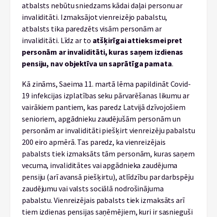
atbalsts nebūtu sniedzams kādai daļai personu ar
invaliditāti. Izmaksājot vienreizējo pabalstu,
atbalsts tika paredzēts visām personām ar
invaliditāti. Līdz ar to
atšķirīgai attieksmei pret
personām ar invaliditāti, kuras saņem izdienas
pensiju, nav objektīva un saprātīga pamata
.
Kā zināms, Saeima 11. martā lēma papildināt Covid-
19 infekcijas izplatības seku pārvarēšanas likumu ar
vairākiem pantiem, kas paredz Latvijā dzīvojošiem
senioriem, apgādnieku zaudējušām personām un
personām ar invaliditāti piešķirt vienreizēju pabalstu
200 eiro apmērā. Tas paredz, ka vienreizējais
pabalsts tiek izmaksāts tām personām, kuras saņem
vecuma, invaliditātes vai apgādnieka zaudējuma
pensiju (arī avansā piešķirtu), atlīdzību par darbspēju
zaudējumu vai valsts sociālā nodrošinājuma
pabalstu. Vienreizējais pabalsts tiek izmaksāts arī
tiem izdienas pensijas saņēmējiem, kuri ir sasnieguši