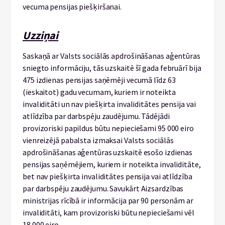
vecuma pensijas piešķiršanai.
Uzziņai
Saskaņā ar Valsts sociālās apdrošināšanas aģentūras
sniegto informāciju, tās uzskaitē šī gada februārī bija
475 izdienas pensijas saņēmēji vecumā līdz 63
(ieskaitot) gadu vecumam, kuriem ir noteikta
invaliditāti un nav piešķirta invaliditātes pensija vai
atlīdzība par darbspēju zaudējumu. Tādējādi
provizoriski papildus būtu nepieciešami 95 000 eiro
vienreizējā pabalsta izmaksai Valsts sociālās
apdrošināšanas aģentūras uzskaitē esošo izdienas
pensijas saņēmējiem, kuriem ir noteikta invaliditāte,
bet nav piešķirta invaliditātes pensija vai atlīdzība
par darbspēju zaudējumu. Savukārt Aizsardzības
ministrijas rīcībā ir informācija par 90 personām ar
invaliditāti, kam provizoriski būtu nepieciešami vēl
18 000 eiro.