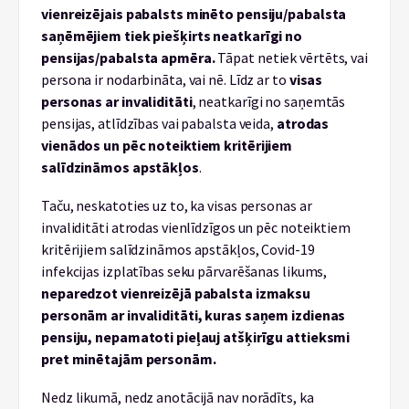
vienreizējais pabalsts minēto pensiju/pabalsta
saņēmējiem tiek piešķirts neatkarīgi no
pensijas/pabalsta apmēra.
Tāpat netiek vērtēts, vai
persona ir nodarbināta, vai nē. Līdz ar to
visas
personas ar invaliditāti
, neatkarīgi no saņemtās
pensijas, atlīdzības vai pabalsta veida,
atrodas
vienādos un pēc noteiktiem kritērijiem
salīdzināmos apstākļos
.
Taču, neskatoties uz to, ka visas personas ar
invaliditāti atrodas vienlīdzīgos un pēc noteiktiem
kritērijiem salīdzināmos apstākļos, Covid-19
infekcijas izplatības seku pārvarēšanas likums,
neparedzot vienreizējā pabalsta izmaksu
personām ar invaliditāti, kuras saņem izdienas
pensiju, nepamatoti pieļauj atšķirīgu attieksmi
pret minētajām personām.
Nedz likumā, nedz anotācijā nav norādīts, ka