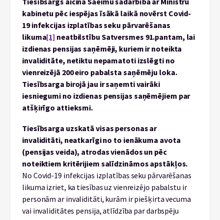
Tiesībsargs aicina Saeimu sadarbībā ar Ministru
kabinetu pēc iespējas īsākā laikā novērst Covid-
19 infekcijas izplatības seku pārvarēšanas
likuma
[1]
neatbilstību Satversmes 91.pantam, lai
izdienas pensijas saņēmēji, kuriem ir noteikta
invaliditāte, netiktu nepamatoti izslēgti no
vienreizējā 200 eiro pabalsta saņēmēju loka.
Tiesībsarga birojā jau ir saņemti vairāki
iesniegumi no izdienas pensijas saņēmējiem par
atšķirīgo attieksmi.
Tiesībsarga uzskatā visas personas ar
invaliditāti, neatkarīgi no to ienākuma avota
(pensijas veida), atrodas vienādos un pēc
noteiktiem kritērijiem salīdzināmos apstākļos.
No Covid-19 infekcijas izplatības seku pārvarēšanas
likuma izriet, ka tiesības uz vienreizējo pabalstu ir
personām ar invaliditāti, kurām ir piešķirta vecuma
vai invaliditātes pensija, atlīdzība par darbspēju