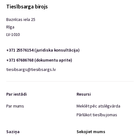
Tiesībsarga birojs
Baznīcas iela 25
Rīga
LV-1010
+371 25576154 (juridiska konsultācija)
+371 67686768 (dokumentu aprite)
tiesibsargs@tiesibsargs.lv
Par iestādi
Resursi
Par mums
Meklēt pēc atslēgvārda
Pārlūkot tiesību jomas
Saziņa
Sekojiet mums