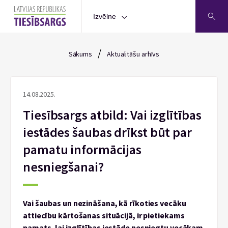
Izvēlne
/
Sākums
Aktualitāšu arhīvs
14.08.2025.
Tiesībsargs atbild: Vai izglītības
iestādes šaubas drīkst būt par
pamatu informācijas
nesniegšanai?
Vai šaubas un nezināšana, kā rīkoties vecāku
attiecību kārtošanas situācijā, ir pietiekams
pamats, lai izglītības iestāde nesniegtu vecākam