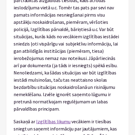
pārtrauktas aizgādības tiesības, kāds atrodas
ieslodzījuma vietā u.c. Tomēr tas pats par sevi nav
pamats informācijas nesniegšanai pirms visu
apstākļu noskaidrošanas, piemēram, vēršoties
policijā, Izglītības pārvaldē, bāriņtiesā u.c. Var būt
situācijas, kurās kāds no vecākiem izglītības iestādei
sniedzis ļoti vispārīgu vai subjektīvu informāciju, lai
gan atbildīgās institūcijas (piemēram, tiesa)
ierobežojumus nemaz nav noteikusi. Jāpārliecinās
arī par dokumenta (ja tāds ir iesniegts) spēkā esību.
Nenoliedzami, ka šādas situācijas var būt izglītības
iestādi mulsinošas, taču tas neattaisno skolas
bezdarbību situācijas noskaidrošanā un risinājumu
nemeklēšanu. Izvēle ignorēt saņemto lūgumu ir
pretrunā normatīvajam regulējumam un labas
pārvaldības principam.
Saskaņā ar
Izglītības likumu
vecākiem ir tiesības
sniegt un saņemt informāciju par jautājumiem, kas