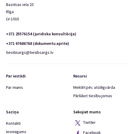
Baznīcas iela 25
Rīga
LV-1010
+371 25576154 (juridiska konsultācija)
+371 67686768 (dokumentu aprite)
tiesibsargs@tiesibsargs.lv
Par iestādi
Resursi
Par mums
Meklēt pēc atslēgvārda
Pārlūkot tiesību jomas
Saziņa
Sekojiet mums
Twitter
Kontakti
Iesniegums
Facebook