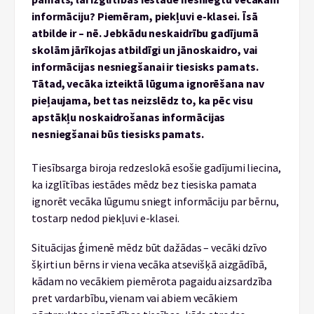
informāciju? Piemēram, piekļuvi e-klasei. Īsā
atbilde ir – nē. Jebkādu neskaidrību gadījumā
skolām jārīkojas atbildīgi un jānoskaidro, vai
informācijas nesniegšanai ir tiesisks pamats.
Tātad, vecāka izteiktā lūguma ignorēšana nav
pieļaujama, bet tas neizslēdz to, ka pēc visu
apstākļu noskaidrošanas informācijas
nesniegšanai būs tiesisks pamats.
Tiesībsarga biroja redzeslokā esošie gadījumi liecina,
ka izglītības iestādes mēdz bez tiesiska pamata
ignorēt vecāka lūgumu sniegt informāciju par bērnu,
tostarp nedod piekļuvi e-klasei.
Situācijas ģimenē mēdz būt dažādas – vecāki dzīvo
šķirti un bērns ir viena vecāka atsevišķā aizgādībā,
kādam no vecākiem piemērota pagaidu aizsardzība
pret vardarbību, vienam vai abiem vecākiem