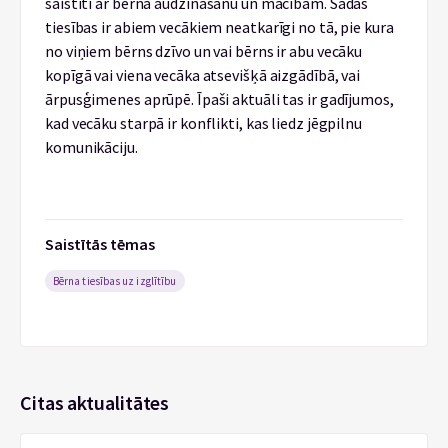
saistīti ar bērna audzināšanu un mācībām. Šādas
tiesības ir abiem vecākiem neatkarīgi no tā, pie kura
no viņiem bērns dzīvo un vai bērns ir abu vecāku
kopīgā vai viena vecāka atsevišķā aizgādībā, vai
ārpusģimenes aprūpē. Īpaši aktuāli tas ir gadījumos,
kad vecāku starpā ir konflikti, kas liedz jēgpilnu
komunikāciju.
Saistītās tēmas
Bērna tiesības uz izglītību
Citas aktualitātes