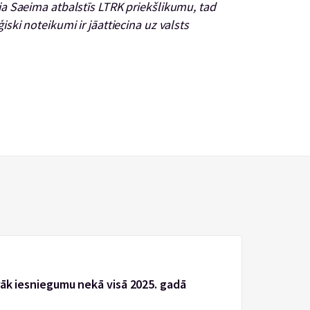
ja Saeima atbalstīs LTRK priekšlikumu, tad
iski noteikumi ir jāattiecina uz valsts
rāk iesniegumu nekā visā 2025. gadā