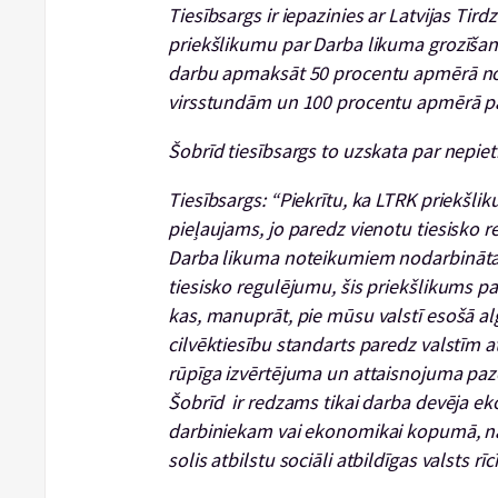
Tiesībsargs ir iepazinies ar Latvijas Ti
priekšlikumu par Darba likuma grozīšan
darbu apmaksāt 50 procentu apmērā no
virsstundām un 100 procentu apmērā pa
Šobrīd tiesībsargs to uzskata par nepiet
Tiesībsargs: “Piekrītu, ka LTRK priekšlik
pieļaujams, jo paredz vienotu tiesisko r
Darba likuma noteikumiem nodarbinātaj
tiesisko regulējumu, šis priekšlikums p
kas, manuprāt, pie mūsu valstī esošā al
cilvēktiesību standarts paredz valstīm
rūpīga izvērtējuma un attaisnojuma paz
Šobrīd ir redzams tikai darba devēja e
darbiniekam vai ekonomikai kopumā, nav 
solis atbilstu sociāli atbildīgas valsts rīcī