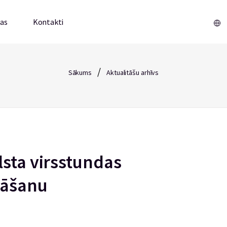
mas
Kontakti
/
Sākums
Aktualitāšu arhīvs
lsta virsstundas
nāšanu