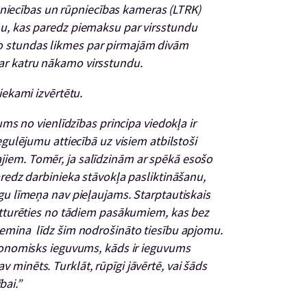
rdzniecības un rūpniecības kameras (LTRK)
u, kas paredz piemaksu par virsstundu
 stundas likmes par pirmajām divām
r katru nākamo virsstundu.
iekami izvērtētu.
ums no vienlīdzības principa viedokļa ir
egulējumu attiecībā uz visiem atbilstoši
iem. Tomēr, ja salīdzinām ar spēkā esošo
aredz darbinieka stāvokļa pasliktināšanu,
gu līmeņa nav pieļaujams. Starptautiskais
 atturēties no tādiem pasākumiem, kas bez
emina līdz šim nodrošināto tiesību apjomu.
konomisks ieguvums, kāds ir ieguvums
minēts. Turklāt, rūpīgi jāvērtē, vai šāds
bai.”