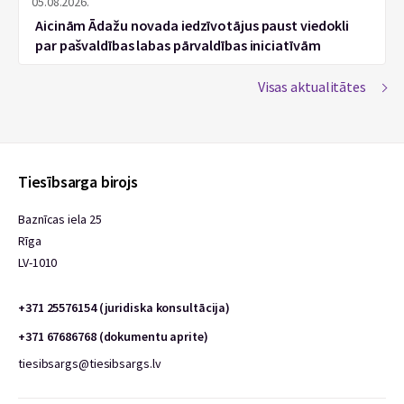
05.08.2026.
Aicinām Ādažu novada iedzīvotājus paust viedokli
par pašvaldības labas pārvaldības iniciatīvām
Visas aktualitātes
Tiesībsarga birojs
Baznīcas iela 25
Rīga
LV-1010
+371 25576154 (juridiska konsultācija)
+371 67686768 (dokumentu aprite)
tiesibsargs@tiesibsargs.lv