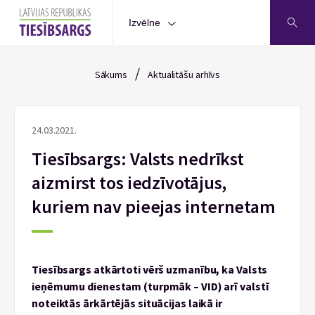
Izvēlne
/
Sākums
Aktualitāšu arhīvs
24.03.2021.
Tiesībsargs: Valsts nedrīkst
aizmirst tos iedzīvotājus,
kuriem nav pieejas internetam
Tiesībsargs atkārtoti vērš uzmanību, ka Valsts
ieņēmumu dienestam (turpmāk – VID) arī valstī
noteiktās ārkārtējās situācijas laikā ir