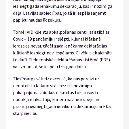
iesniegt gada ienākumu deklarāciju, kas ir nozīmīga
daļai Latvijas sabiedrības, jo tā ir iespēja saņemt
papildu naudas līdzekļus.
Tomēr VID klientu apkalpošanas centri saistībā ar
Covid – 19 pandēmiju ir slēgti, klienti klātienē
ierasties nevar, tādēļ gada ienākuma deklarācijas
klātienē iesniegt nav iespējams. Cilvēki tiek aicināti
to darīt Elektroniskās deklarēšanas sistēmā (EDS)
vai izmantot šo iespēju trīs gadu laikā.
Tiesībsargs vēlreiz akcentē, ka nav pareizi uz
nenoteiktu laiku atstāt bez tik nozīmīga
pakalpojuma vairākus desmitus tūkstošus to
nodokļu maksātāju, kuriem nav ne iespēju, ne
prasmju iesniegt gada ienākumu deklarāciju ar EDS
starpniecību.