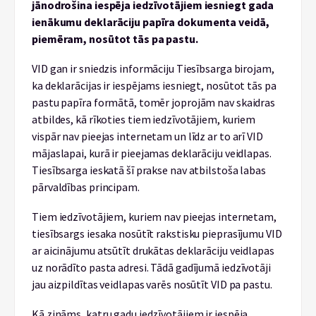
jānodrošina iespēja iedzīvotājiem iesniegt gada
ienākumu deklarāciju papīra dokumenta veidā,
piemēram, nosūtot tās pa pastu.
VID gan ir sniedzis informāciju Tiesībsarga birojam,
ka deklarācijas ir iespējams iesniegt, nosūtot tās pa
pastu papīra formātā, tomēr joprojām nav skaidras
atbildes, kā rīkoties tiem iedzīvotājiem, kuriem
vispār nav pieejas internetam un līdz ar to arī VID
mājaslapai, kurā ir pieejamas deklarāciju veidlapas.
Tiesībsarga ieskatā šī prakse nav atbilstoša labas
pārvaldības principam.
Tiem iedzīvotājiem, kuriem nav pieejas internetam,
tiesībsargs iesaka nosūtīt rakstisku pieprasījumu VID
ar aicinājumu atsūtīt drukātas deklarāciju veidlapas
uz norādīto pasta adresi. Tādā gadījumā iedzīvotāji
jau aizpildītas veidlapas varēs nosūtīt VID pa pastu.
Kā zināms, katru gadu iedzīvotājiem ir iespēja