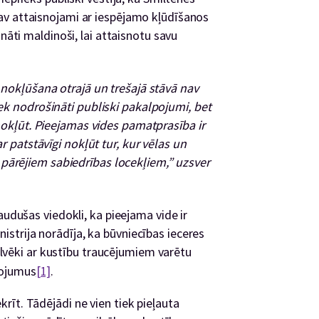
av attaisnojami ar iespējamo kļūdīšanos
ināti maldinoši, lai attaisnotu savu
a nokļūšana otrajā un trešajā stāvā nav
iek nodrošināti publiski pakalpojumi, bet
r nokļūt. Pieejamas vides pamatprasība ir
var patstāvīgi nokļūt tur, kur vēlas un
pārējiem sabiedrības locekļiem,” uzsver
audušas viedokli, ka pieejama vide ir
trija norādīja, ka būvniecības ieceres
 cilvēki ar kustību traucējumiem varētu
pojumus
[1]
.
īt. Tādējādi ne vien tiek pieļauta