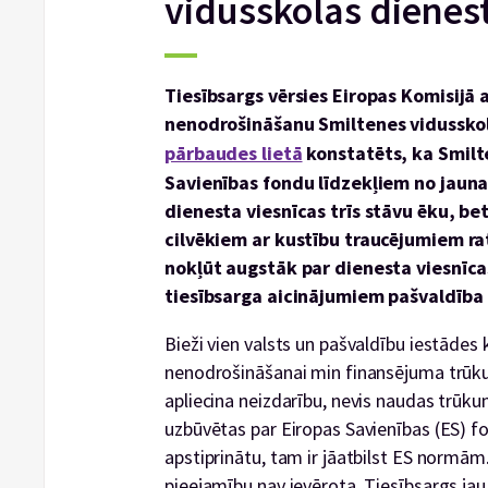
vidusskolas dienest
Tiesībsargs vērsies Eiropas Komisijā 
nenodrošināšanu Smiltenes vidusskola
pārbaudes lietā
konstatēts, ka Smilt
Savienības fondu līdzekļiem no jauna
dienesta viesnīcas trīs stāvu ēku, be
cilvēkiem ar kustību traucējumiem rati
nokļūt augstāk par dienesta viesnīca
tiesībsarga aicinājumiem pašvaldība
Bieži vien valsts un pašvaldību iestādes
nenodrošināšanai min finansējuma trūku
apliecina neizdarību, nevis naudas trūku
uzbūvētas par Eiropas Savienības (ES) fo
apstiprinātu, tam ir jāatbilst ES normām.
pieejamību nav ievērota. Tiesībsargs jau 