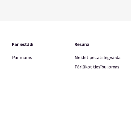
Par iestādi
Resursi
Par mums
Meklēt pēc atslēgvārda
Pārlūkot tiesību jomas