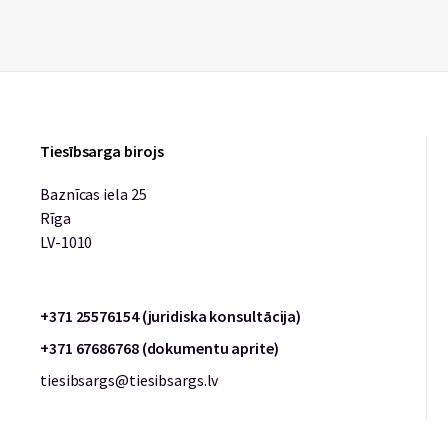
Tiesībsarga birojs
Baznīcas iela 25
Rīga
LV-1010
+371 25576154 (juridiska konsultācija)
+371 67686768 (dokumentu aprite)
tiesibsargs@tiesibsargs.lv