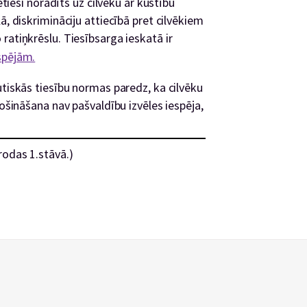
etieši norādīts uz cilvēku ar kustību
ā, diskrimināciju attiecībā pret cilvēkiem
ratiņkrēslu. Tiesībsarga ieskatā ir
spējām.
utiskās tiesību normas paredz, ka cilvēku
rošināšana nav pašvaldību izvēles iespēja,
rodas 1.stāvā.)