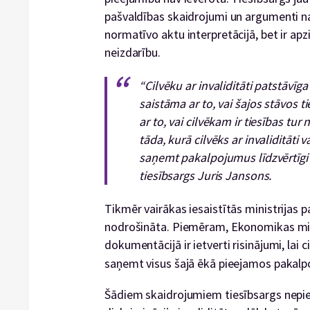
pašvaldības skaidrojumi un argumenti n
normatīvo aktu interpretācijā, bet ir apz
neizdarību.
“Cilvēku ar invaliditāti patstāvīg
saistāma ar to, vai šajos stāvos t
ar to, vai cilvēkam ir tiesības tu
tāda, kurā cilvēks ar invaliditāti 
saņemt pakalpojumus līdzvērtīgi 
tiesībsargs Juris Jansons.
Tikmēr vairākas iesaistītās ministrijas p
nodrošināta. Piemēram, Ekonomikas minis
dokumentācijā ir ietverti risinājumi, lai
saņemt visus šajā ēkā pieejamos pakal
Šādiem skaidrojumiem tiesībsargs nepiekr