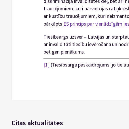
diskriminācija invaliditātes dēļ, bet arī n
traucējumiem, kuri pārvietojas ratiņkrēsl
ar kustību traucējumiem, kuri neizmanto 
pārkāpts
ES princips par vienlīdzīgām ie
Tiesībsargs uzsver – Latvijas un starpta
ar invaliditāti tiesību ievērošana un nod
bet gan pienākums.
[1]
(Tiesībsarga paskaidrojums: jo tie at
Citas aktualitātes