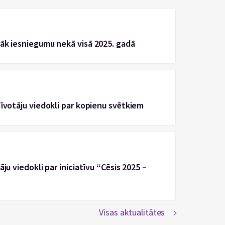
rāk iesniegumu nekā visā 2025. gadā
zīvotāju viedokli par kopienu svētkiem
ju viedokli par iniciatīvu “Cēsis 2025 –
Visas aktualitātes