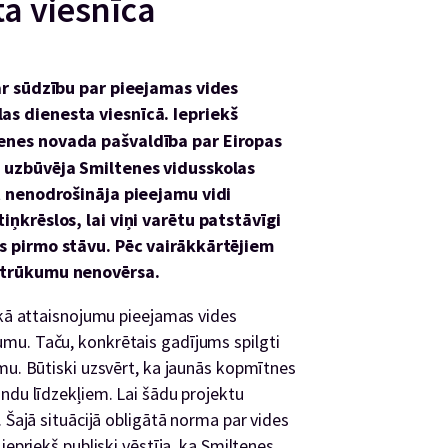
a viesnīcā
ar sūdzību par pieejamas vides
s dienesta viesnīcā. Iepriekš
enes novada pašvaldība par Eiropas
 uzbūvēja Smiltenes vidusskolas
t nenodrošināja pieejamu vidi
ņkrēslos, lai viņi varētu patstāvīgi
s pirmo stāvu. Pēc vairākkārtējiem
 trūkumu nenovērsa.
 kā attaisnojumu pieejamas vides
mu. Taču, konkrētais gadījums spilgti
mu. Būtiski uzsvērt, ka jaunās kopmītnes
ndu līdzekļiem. Lai šādu projektu
 Šajā situācijā obligātā norma par vides
iepriekš publiski vēstīja, ka Smiltenes