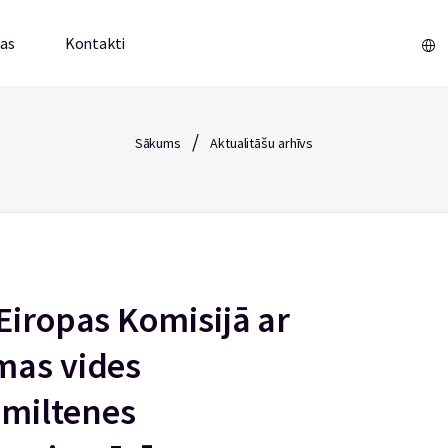
mas
Kontakti
/
Sākums
Aktualitāšu arhīvs
Eiropas Komisijā ar
mas vides
miltenes