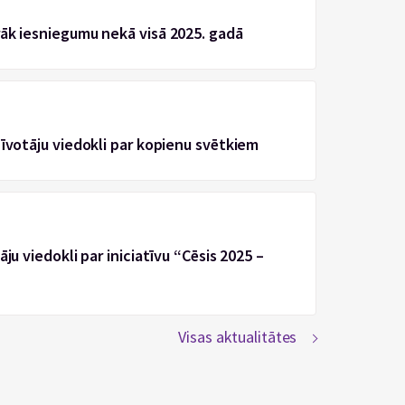
rāk iesniegumu nekā visā 2025. gadā
zīvotāju viedokli par kopienu svētkiem
ju viedokli par iniciatīvu “Cēsis 2025 –
Visas aktualitātes