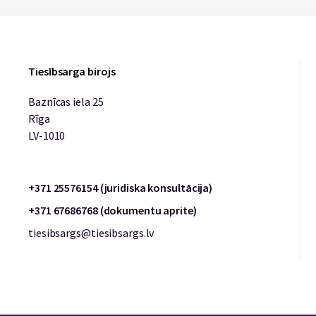
Tiesībsarga birojs
Baznīcas iela 25
Rīga
LV-1010
+371 25576154 (juridiska konsultācija)
+371 67686768 (dokumentu aprite)
tiesibsargs@tiesibsargs.lv