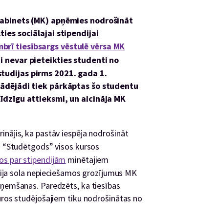
kabinets (MK) apņēmies nodrošināt
ies sociālajai stipendijai
brī tiesībsargs vēstulē vērsa MK
ai nevar pieteikties studenti no
tudijas pirms 2021. gada 1.
tādējādi tiek pārkāptas šo studentu
līdzīgu attieksmi, un aicināja MK
inājis, ka pastāv iespēja nodrošināt
ju “Studētgods” visos kursos
s par stipendijām
minētajiem
strija sola nepieciešamos grozījumus MK
eņemšanas. Paredzēts, ka tiesības
kuros studējošajiem tiku nodrošinātas no