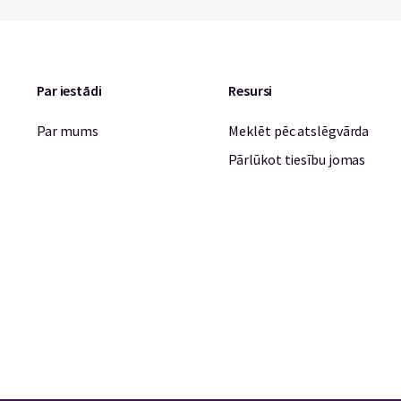
Par iestādi
Resursi
Par mums
Meklēt pēc atslēgvārda
Pārlūkot tiesību jomas