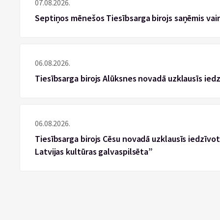
07.08.2026.
Septiņos mēnešos Tiesībsarga birojs saņēmis vai
06.08.2026.
Tiesībsarga birojs Alūksnes novadā uzklausīs ied
06.08.2026.
Tiesībsarga birojs Cēsu novadā uzklausīs iedzīvotā
Latvijas kultūras galvaspilsēta”