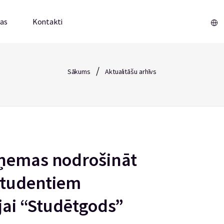
mas
Kontakti
/
Sākums
Aktualitāšu arhīvs
pņemas nodrošināt
 studentiem
ijai “Studētgods”