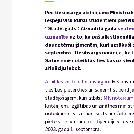
Pēc tiesībsarga aicinājuma Ministru 
iespēju visu kursu studentiem pieteikt
“Studētgods”. Aizvadītā gada
septem
uzmanību
uz to, ka pašlaik stipendij
daudzbērnu ģimenēm, kuri uzsākuši s
septembra. Tiesībsargs norādīja, ka 
Satversmē noteiktās tiesības uz vien
situāciju labot.
Atbildes vēstulē tiesībsargam
MK apstipr
tiesības pieteikties un saņemt stipendi
studējošajiem, kuri atbilst
MK noteikumo
kritērijiem. Izglītības un zinātnes mini
noteikumos virzīt pēc valsts budžeta pi
pieteikties un saņemt stipendiju visos 
2023. gada 1. septembra.