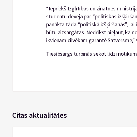
“Iepriekš Izglītības un zinātnes ministrij
studentu dēvēja par “politiskās izšķiršan
panākta tāda “politiskā izšķiršanās”, lai
būtu aizsargātas. Nedrīkst pieļaut, ka net
ikvienam cilvēkam garantē Satversme,” v
Tiesībsargs turpinās sekot līdzi notikumu
Citas aktualitātes