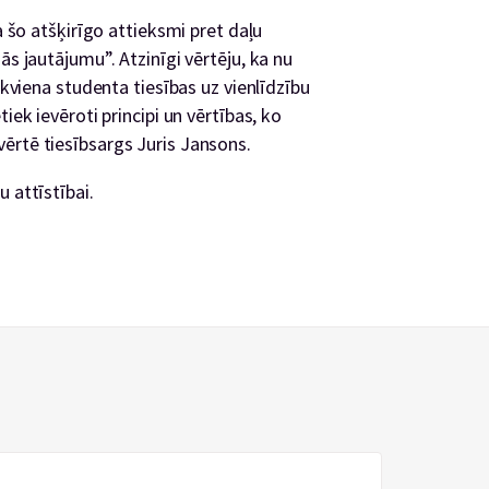
a šo atšķirīgo attieksmi pret daļu
ās jautājumu”. Atzinīgi vērtēju, ka nu
 ikviena studenta tiesības uz vienlīdzību
iek ievēroti principi un vērtības, ko
ērtē tiesībsargs Juris Jansons.
 attīstībai.