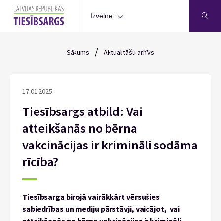
Izvēlne
/
Sākums
Aktualitāšu arhīvs
17.01.2025.
Tiesībsargs atbild: Vai
atteikšanās no bērna
vakcinācijas ir krimināli sodāma
rīcība?
Tiesībsarga birojā vairākkārt vērsušies
sabiedrības un mediju pārstāvji, vaicājot, vai
atteikšanās no bērna vakcinācijas ir krimināli