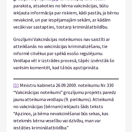
paraksta, atsakoties no bērna vakcinācijas, būtu
iekļauta informācija par riskiem, kādi pastāv, ja bērnu
nevakcinē, un par iespējamajām sekām, ar kādām
vecāki var sastapties, tostarp kriminālatbildību.
Grozījumi Vakcinācijas noteikumos nav saistīti ar
atteikšanās no vakcinācijas kriminalizēšanu, tie
informē cilvēkus par spēkā esošo regulējumu.
Veidlapa vēl ir izstrādes procesā, tāpēc izvērstāk šo
varēsim komentēt, kad tā būs apstiprināta.
[1]
Ministru kabineta 26.09.2000. noteikumu Nr. 330
“Vakcinācijas noteikumi” grozījumu projekts paredz
jaunu atteikuma veidlapu (9. pielikums). Atteikumā
no vakcinācijas (bērnam) iekļauts šāds teksts:
“Apzinos, ja bērna nevakcinēšanai būs sekas, kas
ietekmēs bērna veselību vai dzīvību, man var
iestāties kriminālatbildība.”