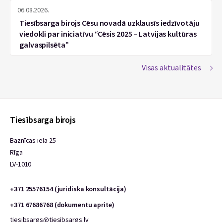
06.08.2026.
Tiesībsarga birojs Cēsu novadā uzklausīs iedzīvotāju
viedokli par iniciatīvu “Cēsis 2025 – Latvijas kultūras
galvaspilsēta”
Visas aktualitātes
Tiesībsarga birojs
Baznīcas iela 25
Rīga
LV-1010
+371 25576154 (juridiska konsultācija)
+371 67686768 (dokumentu aprite)
tiesibsargs@tiesibsargs.lv