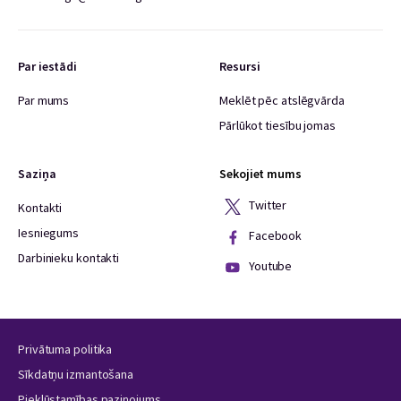
Par iestādi
Resursi
Par mums
Meklēt pēc atslēgvārda
Pārlūkot tiesību jomas
Saziņa
Sekojiet mums
Twitter
Kontakti
Iesniegums
Facebook
Darbinieku kontakti
Youtube
Privātuma politika
Sīkdatņu izmantošana
Piekļūstamības paziņojums