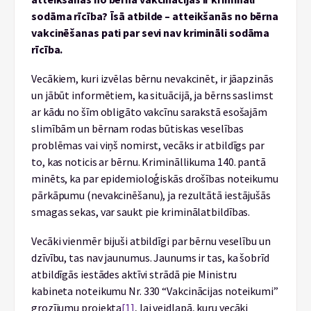
sodāma rīcība? Īsā atbilde – atteikšanās no bērna
vakcinēšanas pati par sevi nav krimināli sodāma
rīcība.
Vecākiem, kuri izvēlas bērnu nevakcinēt, ir jāapzinās
un jābūt informētiem, ka situācijā, ja bērns saslimst
ar kādu no šīm obligāto vakcīnu sarakstā esošajām
slimībām un bērnam rodas būtiskas veselības
problēmas vai viņš nomirst, vecāks ir atbildīgs par
to, kas noticis ar bērnu. Krimināllikuma 140. pantā
minēts, ka par epidemioloģiskās drošības noteikumu
pārkāpumu (nevakcinēšanu), ja rezultātā iestājušās
smagas sekas, var saukt pie kriminālatbildības.
Vecāki vienmēr bijuši atbildīgi par bērnu veselību un
dzīvību, tas nav jaunumus. Jaunums ir tas, ka šobrīd
atbildīgās iestādes aktīvi strādā pie Ministru
kabineta noteikumu Nr. 330 “Vakcinācijas noteikumi”
grozījumu projekta
[1]
, lai veidlapā, kuru vecāki