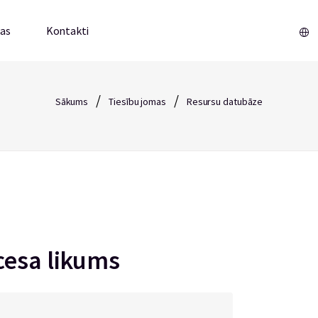
mas
Kontakti
/
/
Sākums
Tiesību jomas
Resursu datubāze
cesa likums