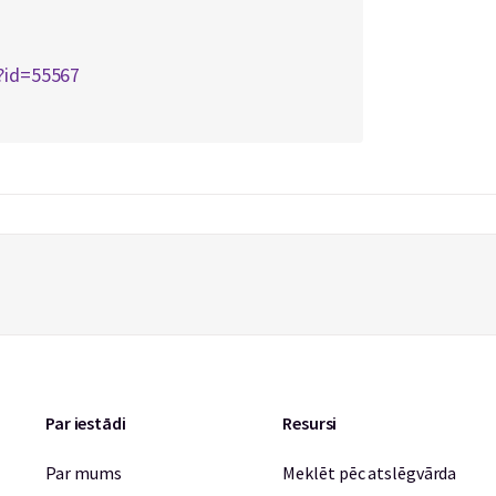
p?id=55567
Par iestādi
Resursi
Par mums
Meklēt pēc atslēgvārda