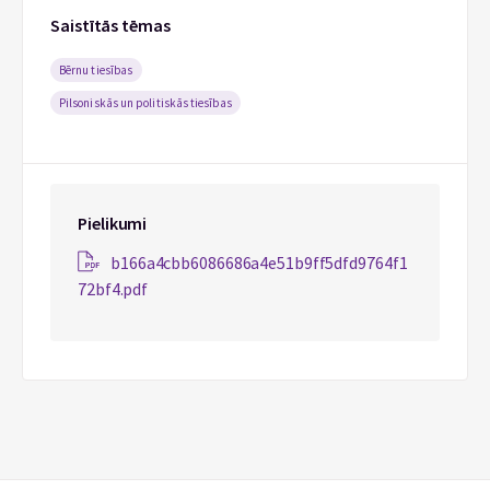
Saistītās tēmas
Bērnu tiesības
Pilsoniskās un politiskās tiesības
Pielikumi
b166a4cbb6086686a4e51b9ff5dfd9764f1
72bf4.pdf