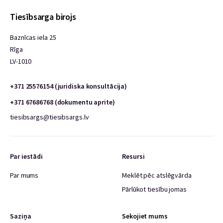
Tiesībsarga birojs
Baznīcas iela 25
Rīga
LV-1010
+371 25576154 (juridiska konsultācija)
+371 67686768 (dokumentu aprite)
tiesibsargs@tiesibsargs.lv
Par iestādi
Resursi
Par mums
Meklēt pēc atslēgvārda
Pārlūkot tiesību jomas
Saziņa
Sekojiet mums