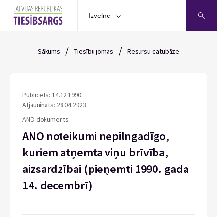
Izvēlne
/
/
Sākums
Tiesību jomas
Resursu datubāze
Publicēts: 14.12.1990.
Atjaunināts: 28.04.2023.
ANO dokuments
ANO noteikumi nepilngadīgo,
kuriem atņemta viņu brīvība,
aizsardzībai (pieņemti 1990. gada
14. decembrī)