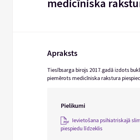
medicīniska rakstur
Apraksts
Tiesībsarga birojs 2017.gadā izdots bukle
piemērots medicīniska rakstura piespied
Pielikumi
Ievietošana psihiatriskajā sl
piespiedu līdzeklis