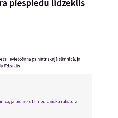
a piespiedu līdzeklis
ts: Ievietošana psihiatriskajā slimnīcā, ja
u līdzeklis
imnīcā, ja piemērots medicīniska rakstura