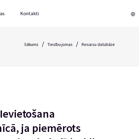
mas
Kontakti
/
/
Sākums
Tiesību jomas
Resursu datubāze
 Ievietošana
nīcā, ja piemērots