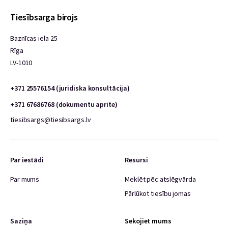
Tiesībsarga birojs
Baznīcas iela 25
Rīga
LV-1010
+371 25576154 (juridiska konsultācija)
+371 67686768 (dokumentu aprite)
tiesibsargs@tiesibsargs.lv
Par iestādi
Resursi
Par mums
Meklēt pēc atslēgvārda
Pārlūkot tiesību jomas
Saziņa
Sekojiet mums