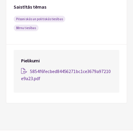
Saistītās tēmas
Pilsoniskās un politiskās tiesības
Bērnu tiesības
Pielikumi
5854f6fecbed84456271bc1ce3679a97210
e9a23.pdf