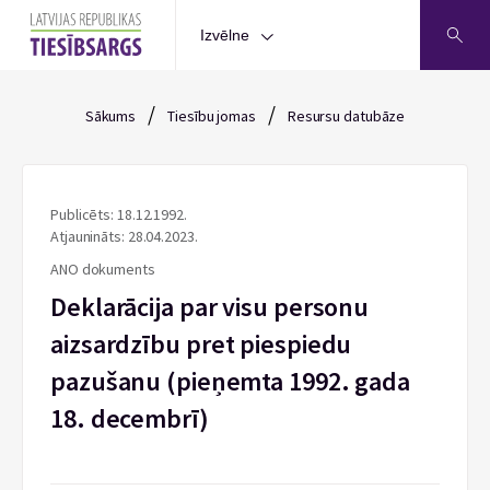
Izvēlne
/
/
Sākums
Tiesību jomas
Resursu datubāze
Publicēts: 18.12.1992.
Atjaunināts: 28.04.2023.
ANO dokuments
Deklarācija par visu personu
aizsardzību pret piespiedu
pazušanu (pieņemta 1992. gada
18. decembrī)