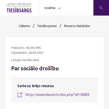
Izvēlne
/
/
Sākums
Tiesību jomas
Resursu datubāze
Publicēts: 06.09.1995.
Atjaunināts: 28.04.2023.
Latvijas tiesību akts
Par sociālo drošību
Saite uz ārējo resursu
http://www.likumi.lv/doc.php?id=36850