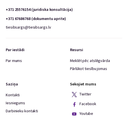
+371 25576154 (juridiska konsultācija)
+371 67686768 (dokumentu aprite)
tiesibsargs@tiesibsargs.lv
Par iestādi
Resursi
Par mums
Meklēt pēc atslēgvārda
Pārlūkot tiesību jomas
Saziņa
Sekojiet mums
Twitter
Kontakti
Iesniegums
Facebook
Darbinieku kontakti
Youtube