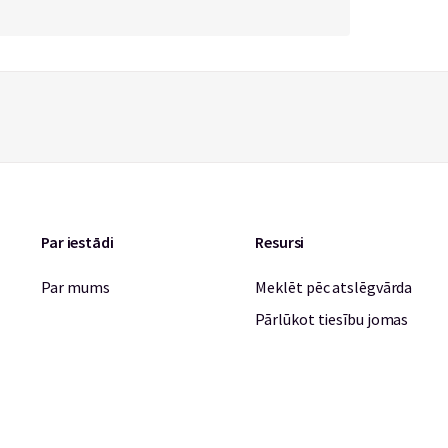
Par iestādi
Resursi
Par mums
Meklēt pēc atslēgvārda
Pārlūkot tiesību jomas