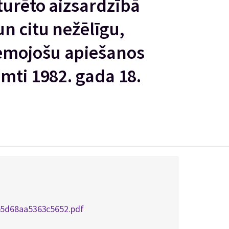
turēto aizsardzībā
n citu nežēlīgu,
emojošu apiešanos
mti 1982. gada 18.
5d68aa5363c5652.pdf