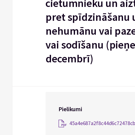
cietumnieku un aiz
pret spīdzināšanu u
nehumānu vai paz
vai sodīšanu (pieņe
decembrī)
Pielikumi
45a4e687a2f8c44d6c72478cb