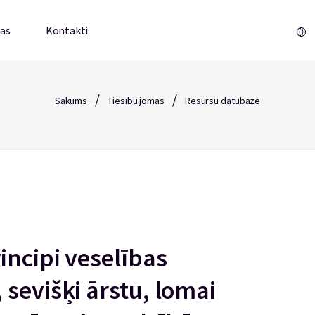
mas
Kontakti
/
/
Sākums
Tiesību jomas
Resursu datubāze
incipi veselības
sevišķi ārstu, lomai