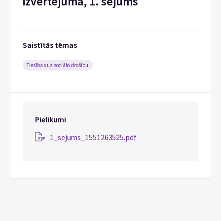
izvērtējumā, 1. sējums
Saistītās tēmas
Tiesības uz sociālo drošību
Pielikumi
1_sejums_1551263525.pdf