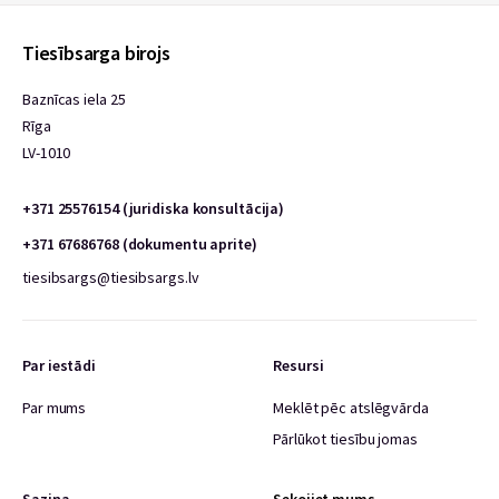
Tiesībsarga birojs
Baznīcas iela 25
Rīga
LV-1010
+371 25576154 (juridiska konsultācija)
+371 67686768 (dokumentu aprite)
tiesibsargs@tiesibsargs.lv
Par iestādi
Resursi
Par mums
Meklēt pēc atslēgvārda
Pārlūkot tiesību jomas