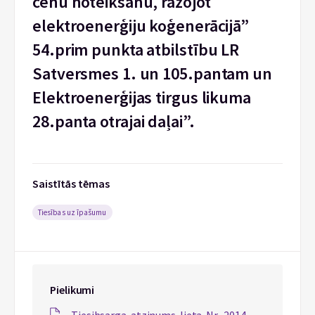
cenu noteikšanu, ražojot
elektroenerģiju koģenerācijā”
54.prim punkta atbilstību LR
Satversmes 1. un 105.pantam un
Elektroenerģijas tirgus likuma
28.panta otrajai daļai”.
Saistītās tēmas
Tiesības uz īpašumu
Pielikumi