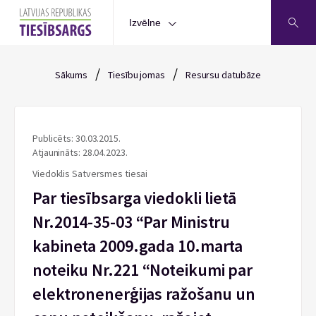
Izvēlne
/
/
Sākums
Tiesību jomas
Resursu datubāze
Publicēts: 30.03.2015.
Atjaunināts: 28.04.2023.
Viedoklis Satversmes tiesai
Par tiesībsarga viedokli lietā
Nr.2014-35-03 “Par Ministru
kabineta 2009.gada 10.marta
noteiku Nr.221 “Noteikumi par
elektronenerģijas ražošanu un