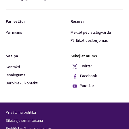
Par iestādi
Resursi
Par mums
Meklēt pēc atslēgvārda
Pārlūkot tiesību jomas
Saziņa
Sekojiet mums
Twitter
Kontakti
Iesniegums
Facebook
Darbinieku kontakti
Youtube
Privātuma politika
Sīkdatņu izmantošana
Piekļūstamības paziņojums