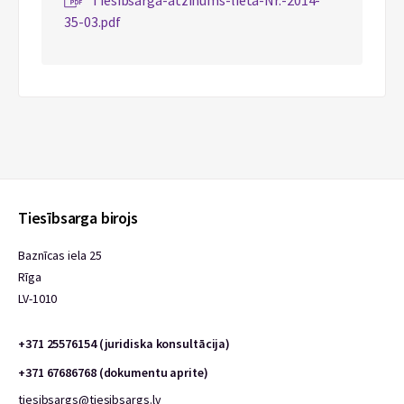
Tiesibsarga-atzinums-lieta-Nr.-2014-
35-03.pdf
Tiesībsarga birojs
Baznīcas iela 25
Rīga
LV-1010
+371 25576154 (juridiska konsultācija)
+371 67686768 (dokumentu aprite)
tiesibsargs@tiesibsargs.lv