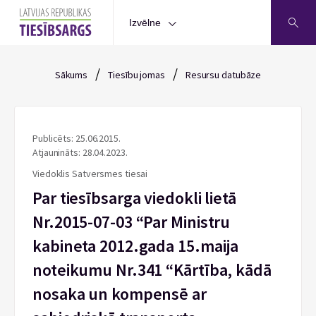
Izvēlne
/
/
Sākums
Tiesību jomas
Resursu datubāze
Publicēts: 25.06.2015.
Atjaunināts: 28.04.2023.
Viedoklis Satversmes tiesai
Par tiesībsarga viedokli lietā
Nr.2015-07-03 “Par Ministru
kabineta 2012.gada 15.maija
noteikumu Nr.341 “Kārtība, kādā
nosaka un kompensē ar