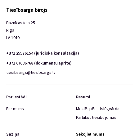
Tiesībsarga birojs
Baznīcas iela 25
Rīga
LV-1010
+371 25576154 (juridiska konsultācija)
+371 67686768 (dokumentu aprite)
tiesibsargs@tiesibsargs.lv
Par iestādi
Resursi
Par mums
Meklēt pēc atslēgvārda
Pārlūkot tiesību jomas
Saziņa
Sekojiet mums