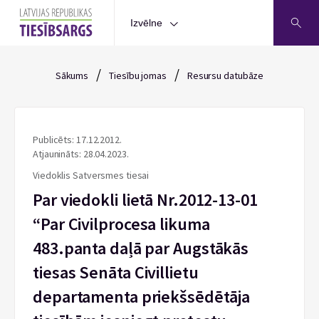
Izvēlne
/
/
Sākums
Tiesību jomas
Resursu datubāze
Publicēts: 17.12.2012.
Atjaunināts: 28.04.2023.
Viedoklis Satversmes tiesai
Par viedokli lietā Nr.2012-13-01
“Par Civilprocesa likuma
483.panta daļā par Augstākās
tiesas Senāta Civillietu
departamenta priekšsēdētāja