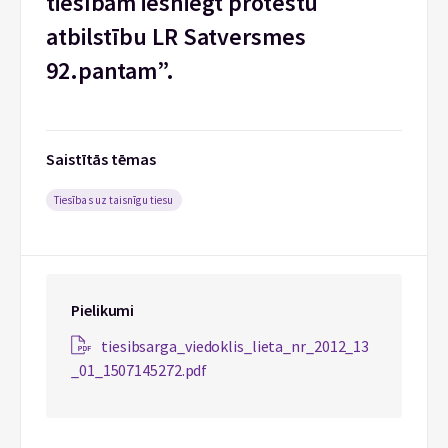
tiesībām iesniegt protestu
atbilstību LR Satversmes
92.pantam”.
Saistītās tēmas
Tiesības uz taisnīgu tiesu
Pielikumi
tiesibsarga_viedoklis_lieta_nr_2012_13
_01_1507145272.pdf