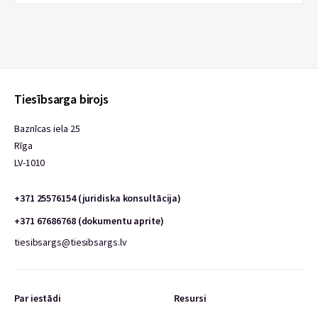
Tiesībsarga birojs
Baznīcas iela 25
Rīga
LV-1010
+371 25576154 (juridiska konsultācija)
+371 67686768 (dokumentu aprite)
tiesibsargs@tiesibsargs.lv
Par iestādi
Resursi