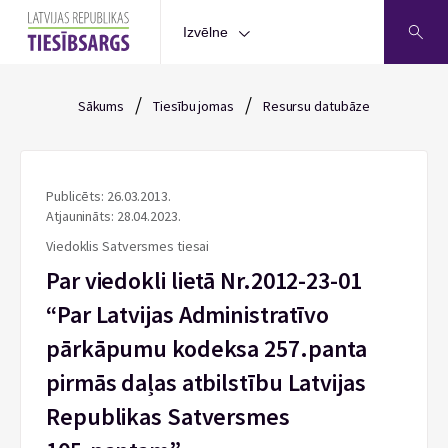
Izvēlne
/
/
Sākums
Tiesību jomas
Resursu datubāze
Publicēts: 26.03.2013.
Atjaunināts: 28.04.2023.
Viedoklis Satversmes tiesai
Par viedokli lietā Nr.2012-23-01
“Par Latvijas Administratīvo
pārkāpumu kodeksa 257.panta
pirmās daļas atbilstību Latvijas
Republikas Satversmes