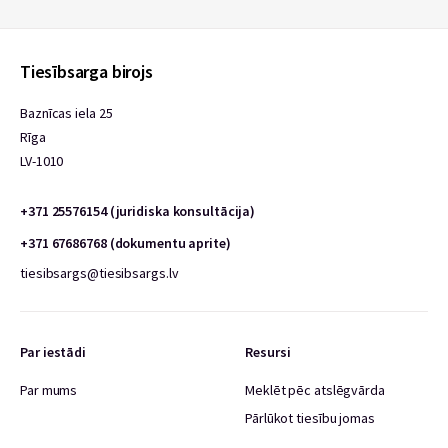
Tiesībsarga birojs
Baznīcas iela 25
Rīga
LV-1010
+371 25576154 (juridiska konsultācija)
+371 67686768 (dokumentu aprite)
tiesibsargs@tiesibsargs.lv
Par iestādi
Resursi
Par mums
Meklēt pēc atslēgvārda
Pārlūkot tiesību jomas