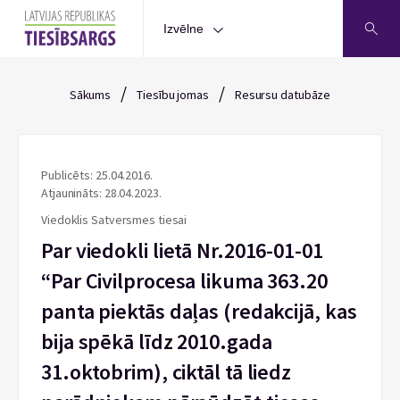
Izvēlne
/
/
Sākums
Tiesību jomas
Resursu datubāze
Publicēts: 25.04.2016.
Atjaunināts: 28.04.2023.
Viedoklis Satversmes tiesai
Par viedokli lietā Nr.2016-01-01
“Par Civilprocesa likuma 363.20
panta piektās daļas (redakcijā, kas
bija spēkā līdz 2010.gada
31.oktobrim), ciktāl tā liedz