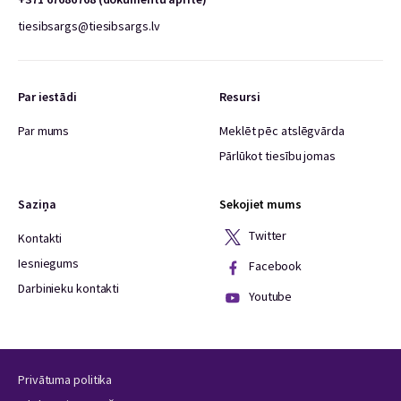
tiesibsargs@tiesibsargs.lv
Par iestādi
Resursi
Par mums
Meklēt pēc atslēgvārda
Pārlūkot tiesību jomas
Saziņa
Sekojiet mums
Twitter
Kontakti
Iesniegums
Facebook
Darbinieku kontakti
Youtube
Privātuma politika