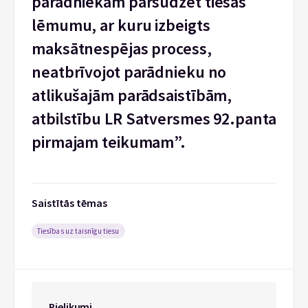
parādniekam pārsūdzēt tiesas
lēmumu, ar kuru izbeigts
maksātnespējas process,
neatbrīvojot parādnieku no
atlikušajām parādsaistībām,
atbilstību LR Satversmes 92.panta
pirmajam teikumam”.
Saistītās tēmas
Tiesības uz taisnīgu tiesu
Pielikumi