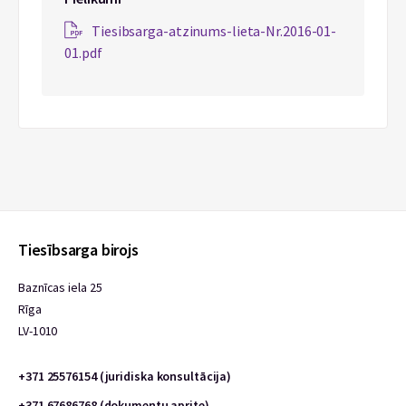
Tiesibsarga-atzinums-lieta-Nr.2016-01-
01.pdf
Tiesībsarga birojs
Baznīcas iela 25
Rīga
LV-1010
+371 25576154 (juridiska konsultācija)
+371 67686768 (dokumentu aprite)