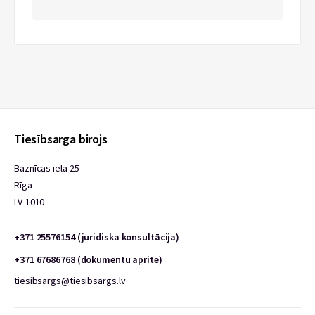
Tiesībsarga birojs
Baznīcas iela 25
Rīga
LV-1010
+371 25576154 (juridiska konsultācija)
+371 67686768 (dokumentu aprite)
tiesibsargs@tiesibsargs.lv