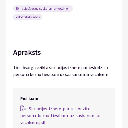
Bērnu tiesības uz saskarsmi ar vecākiem
Ieslodzīto tiesības
Apraksts
Tiesībsarga veiktā situācijas izpēte par ieslodzīto
personu bērnu tiesībām uz saskarsmi ar vecākiem
Pielikumi
Situacijas-izpete-par-ieslodzito-
personu-bernu-tiesibam-uz-saskarsmi-ar-
vecakiem.pdf