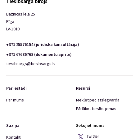
Tiesībsarga birojs
Baznīcas iela 25
Rīga
LV-1010
+371 25576154 (juridiska konsultācija)
+371 67686768 (dokumentu aprite)
tiesibsargs@tiesibsargs.lv
Par iestādi
Resursi
Par mums
Meklēt pēc atslēgvārda
Pārlūkot tiesību jomas
Saziņa
Sekojiet mums
Twitter
Kontakti