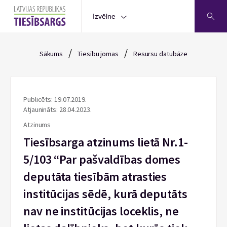
Izvēlne
/
/
Sākums
Tiesību jomas
Resursu datubāze
Publicēts: 19.07.2019.
Atjaunināts: 28.04.2023.
Atzinums
Tiesībsarga atzinums lietā Nr.1-
5/103 “Par pašvaldības domes
deputāta tiesībām atrasties
institūcijas sēdē, kurā deputāts
nav ne institūcijas loceklis, ne