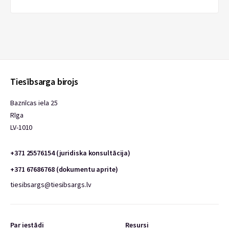
Tiesībsarga birojs
Baznīcas iela 25
Rīga
LV-1010
+371 25576154 (juridiska konsultācija)
+371 67686768 (dokumentu aprite)
tiesibsargs@tiesibsargs.lv
Par iestādi
Resursi