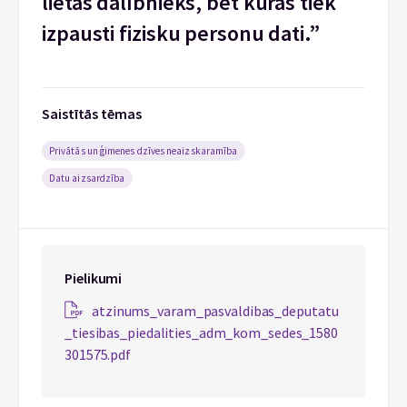
lietas dalībnieks, bet kurās tiek
izpausti fizisku personu dati.”
Saistītās tēmas
Privātās un ģimenes dzīves neaizskaramība
Datu aizsardzība
Pielikumi
atzinums_varam_pasvaldibas_deputatu
_tiesibas_piedalities_adm_kom_sedes_1580
301575.pdf